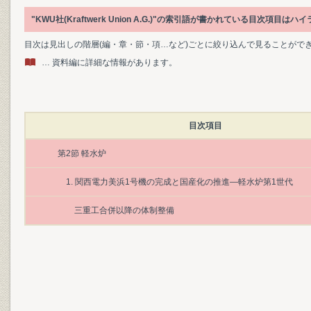
"KWU社(Kraftwerk Union A.G.)"の索引語が書かれている目次項目
目次は見出しの階層(編・章・節・項…など)ごとに絞り込んで見ることがで
… 資料編に詳細な情報があります。
目次項目
第2節 軽水炉
1. 関西電力美浜1号機の完成と国産化の推進―軽水炉第1世代
三重工合併以降の体制整備