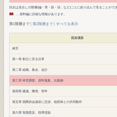
目次は見出しの階層(編・章・節・項…など)ごとに絞り込んで見ることがで
… 資料編に詳細な情報があります。
第1階層まで
第2階層まで
すべてを表示
目次項目
緒言
第一章 創立に至る沿革
第二章 組織、集会、会計
第三章 研究調査、資料蒐集、出版物
第四章 建議、陳情、答申
第五章 国際的会議並に交渉、他団体との共同動作
第六章 智識普及、指導奨励