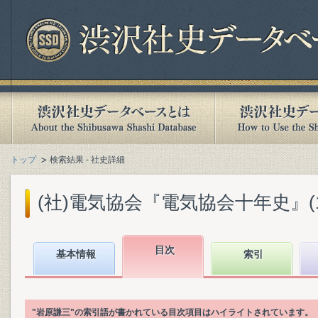
トップ
検索結果 - 社史詳細
(社)電気協会『電気協会十年史』(193
目次
基本情報
索引
"岩原謙三"の索引語が書かれている目次項目はハイライトされています。