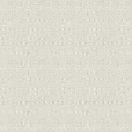
電気事業主任技術者に関する件に付
料金問題其他の取締方に付
逓信省電気局移管問題に付
第三次発電水力調査実施方に付
信濃川発電所問題に付
大阪電気試験所に付
帝都の電話復興速成に付
電気通信と障害防止に付
規格統一に付
都市計画に付