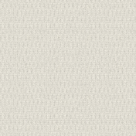
農事電化と其の普及に付
小学校教科書に関する希望に付
交通政策、自動車取締等に付
商法改正に付
納入機器並に売買契約に付
関税定率に付
電気機器の鉄道運賃に付
工場法、労働組合法等に付
各支部に於ける建議又は陳情
第二節 諮問答申
第三節 実行対策