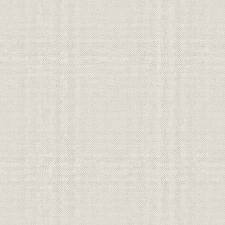
第一節 建議及陳情
電気事業法其他関係法規に付
電気工作物施設上の諸問題に付
電気事業の資金に付
供給区域並に電力制限に付
報償契約関係に付
電気事業用地と其の設定に付
電気事業と買収問題に付
電気事業に対する租税其他公課に付
地方鉄道並軌道関係法規に付
電気計器の検定並其の届方に付