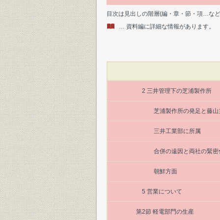
目次は見出しの階層(編・章・節・項…な
… 資料編に詳細な情報があります。
2 三井管理下の芝浦製作所
芝浦製作所の発足と藤山
三井工業部に所属
合併の遠因と両社の緊密
朝鮮方面
5 営業について
第2節 軽電部門の生産