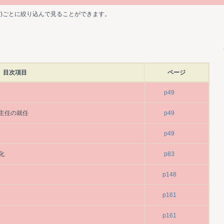
ど)ごとに絞り込んで見ることができます。
目次項目
ページ
p49
主任の就任
p49
p49
化
p83
p148
p161
p161