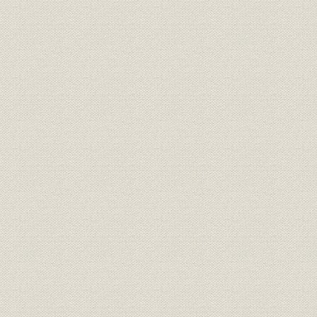
第八節 本社管理部門
第四章 子会社等
第四部 総合住宅関連企業体制の確立(最近一〇年間の歩み)
第一章 最近一〇年の当社の動き
第二章 各部門の最近一〇年の歩み
第一節 山林部門
第二節 木材・建材部門
第三節 住宅部門
第四節 事業開発部門
第五節 研究開発部門
第六節 地球環境保全への取り組み