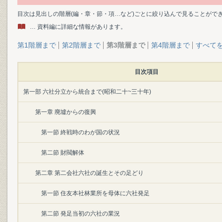
目次は見出しの階層(編・章・節・項…など)ごとに絞り込んで見ることがで
… 資料編に詳細な情報があります。
第1階層まで
第2階層まで
第3階層まで
第4階層まで
すべて
目次項目
第一部 六社分立から統合まで(昭和二十~三十年)
第一章 廃墟からの復興
第一節 終戦時のわが国の状況
第二節 財閥解体
第二章 第二会社六社の誕生とその足どり
第一節 住友本社林業所を母体に六社発足
第二節 発足当初の六社の業況