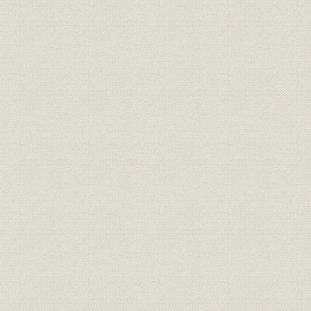
第三節 旺盛な需要に対応
第四節 新規事業への模索
第二章 事業の多角化を目指す(昭和四十年代)
第一節 驚異の経済成長とその終焉
第二節 業容の拡充―住宅事業への助走
第三節 森林政策と経営山林の動き
第四節 その他の事業および業況の推移
第三部 減速経済への対応と事業の再構築(昭和五十~六十二年)
第一章 経営環境の激変と木材関連業界の動向
第一節 減速経済下の世界経済と日本経済
第二節 木材関連産業および住宅産業の概況