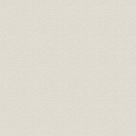
第二章 当社の経営の概要
第一節 当期間の経営の概要
第二節 当社の業容
第三章 各部門の活動の状況
第一節 山林部門
第二節 国内材部門
第三節 外材部門(直輸入材)
第四節 建材部門
第五節 住宅部門
第六節 緑化事業部
第七節 調査、研究、開発関係部門