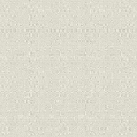
第6節 コンピューターの国産開始
1. 千鳥町工場の建設
2. カード工場と製品保証部門
第7節 確立期の経営
1. 人事と組織・管理
2. 急成長と増資
第4章 システム/360の登場と情報革命(昭和39年~昭和44年)
第1節 日本経済の大型化と情報産業の発展
1. コンピューター産業の急成長
2. 国産メーカー育成策と国産メーカーの動向
第2節 日本アイ・ビー・エムの経営発展