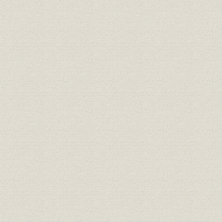
3. 業績の伸長と送金問題
第3章 コンピューター事業の展開(昭和33年~昭和39年)
第1節 コンピューター時代の幕あけ
1. 技術革新・高度成長に転じた日本経済
2. 日本アイ・ビー・エムの対応とトップの交代
第2節 IBMのコンピューター
1. IBMにおけるコンピューターの事業化
2. 初期のハードウェアとソフトウェア
第3節 技術援助契約の締結
1. 政府の国産保護政策とIBM
2. 技術援助契約の締結