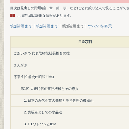
目次は見出しの階層(編・章・節・項…など)ごとに絞り込んで見ることがで
… 資料編に詳細な情報があります。
第1階層まで
第2階層まで
第3階層まで
すべてを表示
目次項目
ごあいさつ 代表取締役社長椎名武雄
まえがき
序章 創立前史(~昭和11年)
第1節 大正時代の事務機械とその導入
1. 日本の近代企業の発展と事務処理の機械化
2. 先駆者としての水品浩
3. T.J.ワトソンとIBM