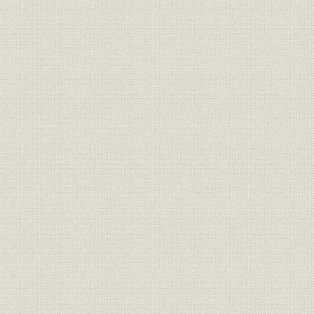
2. 頂点に達したPCS
3. PCS利用の多様化
第3節 PCSの営業と教育
1. 営業と保守サービス
2. 初期の教育活動
第4節 機械の国産化への着手
1. 大森工場における修理・再生とカード生産
2. 南糀谷工場と国産開始
第5節 水品社長の就任と経営の整備
1. 「その国の人による経営」
2. 初期の経営管理と組織