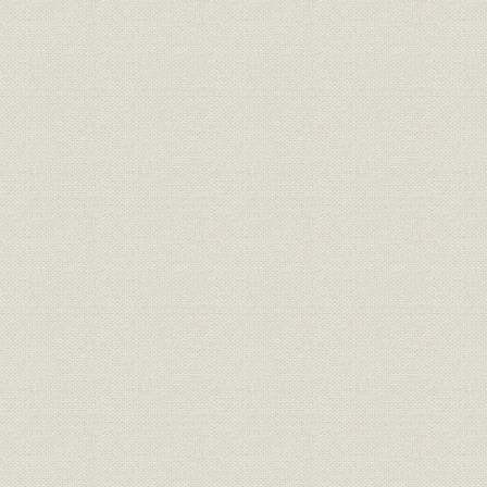
第4節 太平洋戦争と日本ワットソン
第5節 日本統計機株式会社小史
1. 日本統計機株式会社の設立
2. 戦争とPCS
第2章 日本アイ・ビー・エムの再出発(昭和20年~昭和32年)
第1節 日本インターナショナル・ビジネス・マシーンス社の発足
1. 平和の回復と戦後の過渡期
2. 日本インターナショナル・ビジネス・マシーンス社の発足
3. IBMワールド・トレードコーポレーションと戦後日本の為替事情
第2節 PCSの普及と日本の経営近代化
1. 事務機械化ブームの到来