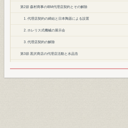
第2節 森村商事のIBM代理店契約とその解除
1. 代理店契約の締結と日本陶器による設置
2. ホレリス式機械の展示会
3. 代理店契約の解除
第3節 黒沢商店の代理店活動と水品浩
1. 黒沢商店との代理店契約
2. 水品浩による営業活動とその困難
3. 初期のカストマーとしての生命保険会社
第1章 日本ワットソン統計会計機械株式会社と創業時代(昭和12年~昭和20
第1節 会社の設立
1. 創立にいたる経緯