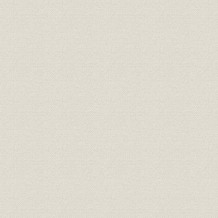
2. 資本、経営者および事務所
第2節 営業・サービス活動の開始
1. IBM405統計会計機とPCS
2. 営業活動の開始
3. カード工場の設立
第3節 創業期の顧客先とIBM・PCSの利用の増加
1. 創業時代の経済および産業の動向
2. 生命保険会社カストマーの増大
3. 製造会社による利用
4. 創業期の啓蒙活動
5. 業績の向上と機械の輸入難