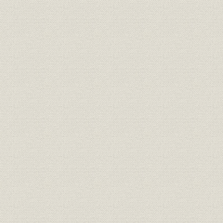
3. 契約の効果
第4節 初期のコンピュータの普及
1. 初期のコンピューターカストマー
2. カストマーのコンピューター利用
3. 東京オリンピックと銀行オンライン・システム
第5節 コンピューターの営業・教育・SE・保守活動
1. コンピューター移行時代の営業
2. 社内外の教育とカストマーの研究活動
3. システムズ・エンジニア(SE)の誕生
4. コンピューター時代の保守活動