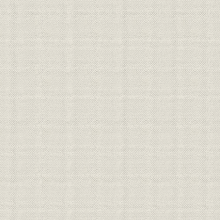
第4節 新営業方式の展開
第5節 本格的オンライン・システムと中堅カストマーへの拡販
第6節 野洲工場と藤沢製品開発研究所の建設
第7節 社内管理体制の充実とシステム化
第8節 万国博覧会への参加と社会活動の積極化
第9節 業績と財務
第6章 低成長経済下の経営革新とコンピューター(昭和50年~昭和55年)
第1節 低成長経済下の経営革新とコンピューター産業の成長
第2節 トップ・マネジメントと経営機構
第3節 プロセッサー・シリーズの登場と新しい周辺装置
第4節 市場要求に応えた新製品群―SNA・漢字システム・小型システ