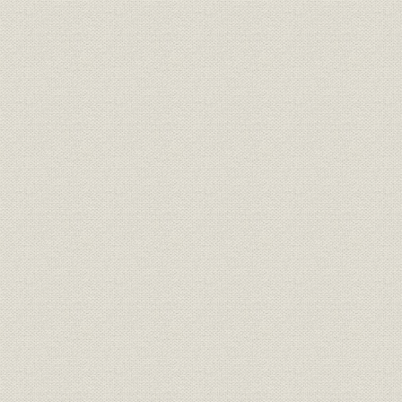
第6節 研究・開発体制の強化と生産の自動化
第7節 社内OAの推進と社員の大型採用
第8節 良き企業市民としての諸活動
第9節 業績と財務
統計・資料・年表
1. 統計
2. 事業所・関係会社・特約店
3. 年表
索引
写真提供一覧