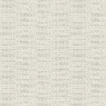
第3章 コンピューター事業の展開(昭和33年~昭和39年)
第1節 コンピューター時代の幕あけ
第2節 IBMのコンピューター
第3節 技術援助契約の締結
第4節 初期のコンピュータの普及
第5節 コンピューターの営業・教育・SE・保守活動
第6節 コンピューターの国産開始
第7節 確立期の経営
第4章 システム/360の登場と情報革命(昭和39年~昭和44年)
第1節 日本経済の大型化と情報産業の発展
第2節 日本アイ・ビー・エムの経営発展