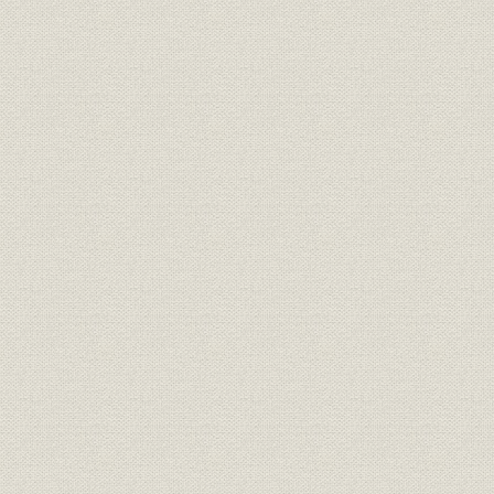
第5節 製品別営業体制と顧客サービスの高度化
第6節 顧客の経営革新を支えるDB/DC・SNAアプリケーション
第7節 生産体制の強化と研究開発
第8節 管理業務の効率化と福利厚生の向上
第9節 社会・広報活動と「30周年―55年」記念
第7章 コンピューターの大衆化と情報化社会(昭和56年~昭和62年)
第1節 大衆化と高度化を迎えたコンピューター
第2節 新しい成長をめざすIBM
第3節 エンド・ユーザー指向と製品ラインの拡大
第4節 大衆化と高度化を進めるマーケティング活動
第5節 情報化社会を実現するコンピューターの大衆化