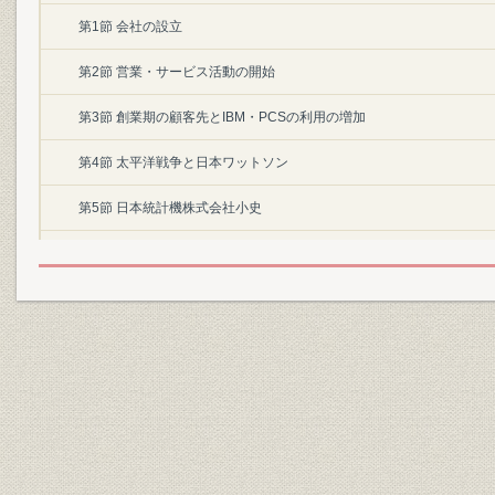
第1節 会社の設立
第2節 営業・サービス活動の開始
第3節 創業期の顧客先とIBM・PCSの利用の増加
第4節 太平洋戦争と日本ワットソン
第5節 日本統計機株式会社小史
第2章 日本アイ・ビー・エムの再出発(昭和20年~昭和32年)
第1節 日本インターナショナル・ビジネス・マシーンス社の発足
第2節 PCSの普及と日本の経営近代化
第3節 PCSの営業と教育
第4節 機械の国産化への着手
第5節 水品社長の就任と経営の整備