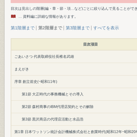
目次は見出しの階層(編・章・節・項…など)ごとに絞り込んで見ることがで
… 資料編に詳細な情報があります。
第1階層まで
第2階層まで
第3階層まで
すべてを表示
目次項目
ごあいさつ 代表取締役社長椎名武雄
まえがき
序章 創立前史(~昭和11年)
第1節 大正時代の事務機械とその導入
第2節 森村商事のIBM代理店契約とその解除
第3節 黒沢商店の代理店活動と水品浩
第1章 日本ワットソン統計会計機械株式会社と創業時代(昭和12年~昭和20