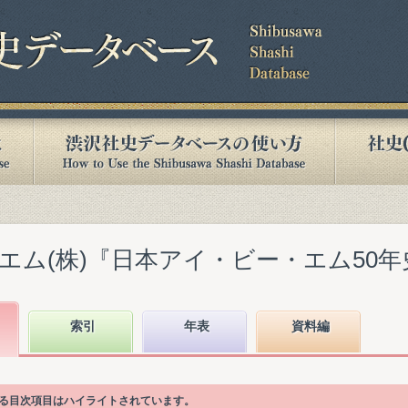
ム(株)『日本アイ・ビー・エム50年史』(
索引
年表
資料編
ている目次項目はハイライトされています。