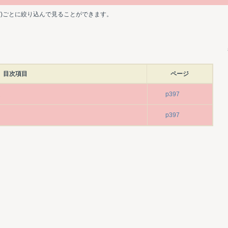
ど)ごとに絞り込んで見ることができます。
目次項目
ページ
ム
p397
p397