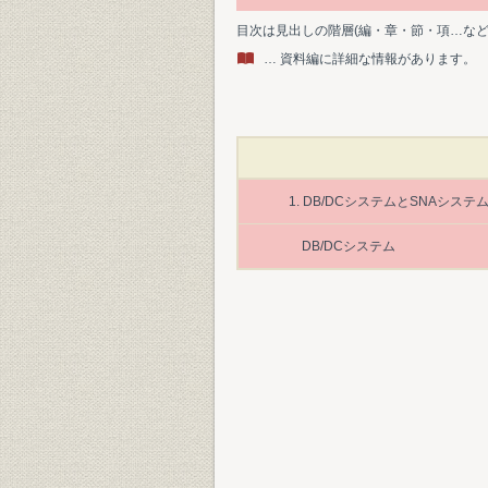
目次は見出しの階層(編・章・節・項…な
… 資料編に詳細な情報があります。
1. DB/DCシステムとSNAシステ
DB/DCシステム