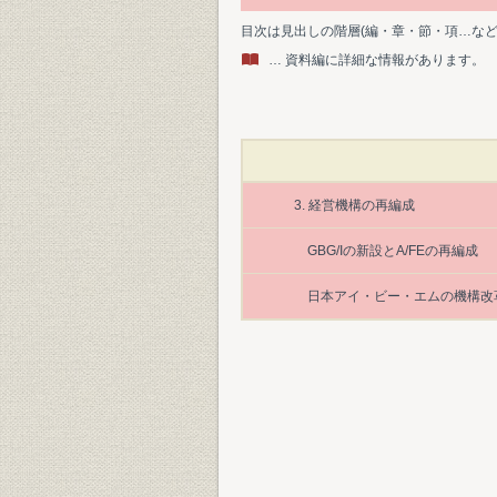
目次は見出しの階層(編・章・節・項…な
… 資料編に詳細な情報があります。
3. 経営機構の再編成
GBG/Iの新設とA/FEの再編成
日本アイ・ビー・エムの機構改