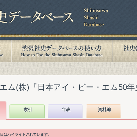
ム(株)『日本アイ・ビー・エム50年史』(
索引
年表
資料編
項目はハイライトされています。