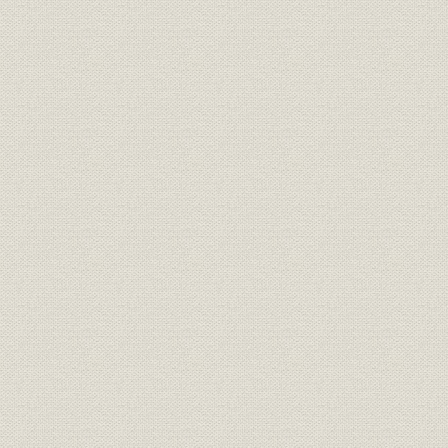
第2節 日本電気株式会社の設立
1. 日本初の外資系企業
2. 設立初期の業務
第3節 経営基盤の確立
1. 第2次電話拡張計画と日本電気
2. 組織と人材
3. 販売戦略
4. 工場改革と生産管理
5. 技術の蓄積
6. WE社の管理と指導
第4節 経営状況の推移