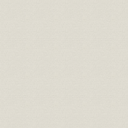
3. 中国電気公司の設立
4. 住友との提携
5. WE社との関係
第3節 関東大震災と震災後の経営
1. 関東大震災の発生
2. 自動交換機と放送機の国産化
3. 関東大震災後の経営
4. 国産化奨励のもとでの苦難
第4節 技術開発と技術者
1. 技術者の採用と技術部門の整備
2. 自主研究・開発と成果