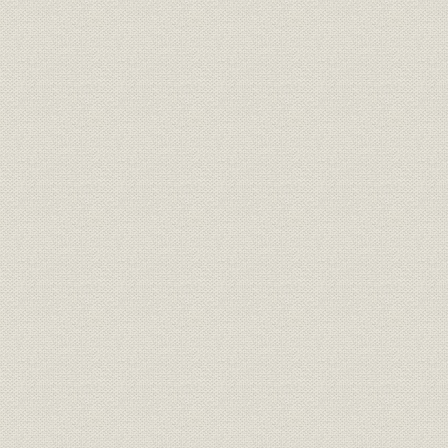
第5節 経営状況の推移
1. 販売の伸びと急減
2. 財務構造の特徴
第3章 経営体制の革新と新分野への進出(1932~1937年)
第1節 世界恐慌からの回復
1. 恐慌から景気回復へ
2. 市場環境の変化と通信機工業
第2節 住友への経営委託と積極経営
1. 住友への経営委託
2. 積極方針への転換
第3節 搬送機器の開発と無線部門への進出