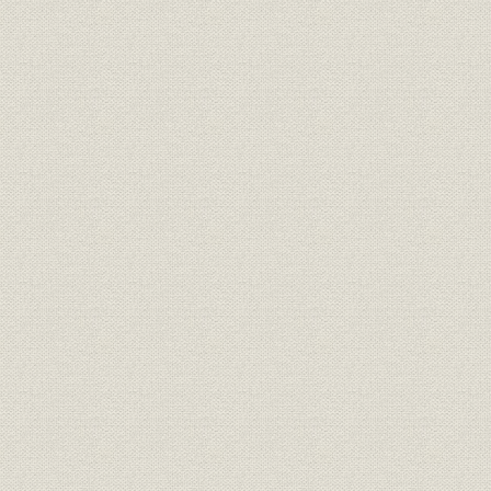
1. 自立化と国産化の進展
2. 業績の推移
第2章 事業の拡大と国産化技術の形成(1914~1931年)
第1節 第1次世界大戦ブームから昭和恐慌
1. 第1次世界大戦ブーム
2. 第3次電話拡張計画のスタート
3. 関東大震災と電話・通信事業の新たな展開
4. 昭和恐慌期の電話事業の展開
第2節 事業の拡大と日本電気の発展戦略
1. 第1次世界大戦時の日本電気
2. 経営管理の強化