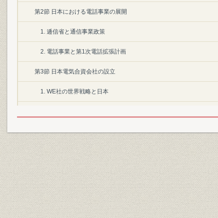
第2節 日本における電話事業の展開
1. 逓信省と通信事業政策
2. 電話事業と第1次電話拡張計画
第3節 日本電気合資会社の設立
1. WE社の世界戦略と日本
2. WE社の日本への進出
3. 日本電気合資会社の設立
第1章 日本電気株式会社の設立(1899~1913年)
第1節 近代産業の確立と情報・通信
1. 条約改正
2. 第2次電話拡張計画