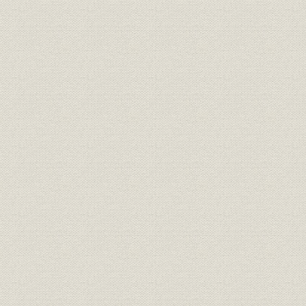
1. 自動交換機市場の競争と協調
2. 搬送機器の自主開発
3. 大出力放送機の開発と真空管製造の本格化
4. 自主技術開発の拡大と新製品開発
第4節 工場新設と関係会社の増加
1. 既存工場の拡張と玉川向工場の新設
2. 関係会社の拡大
第5節 業績の回復
1. 資金運用と資金調達
2. 業績の推移