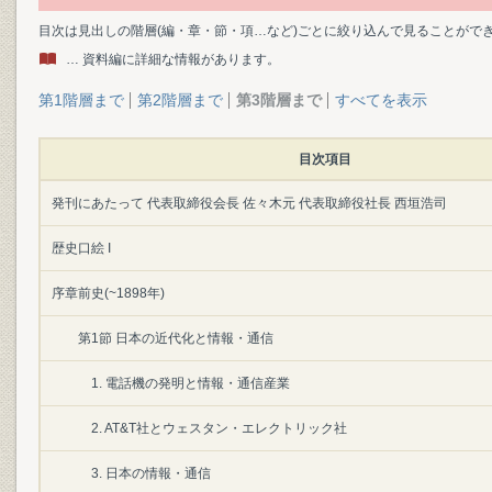
目次は見出しの階層(編・章・節・項…など)ごとに絞り込んで見ることがで
… 資料編に詳細な情報があります。
第1階層まで
第2階層まで
第3階層まで
すべてを表示
目次項目
発刊にあたって 代表取締役会長 佐々木元 代表取締役社長 西垣浩司
歴史口絵 I
序章前史(~1898年)
第1節 日本の近代化と情報・通信
1. 電話機の発明と情報・通信産業
2. AT&T社とウェスタン・エレクトリック社
3. 日本の情報・通信