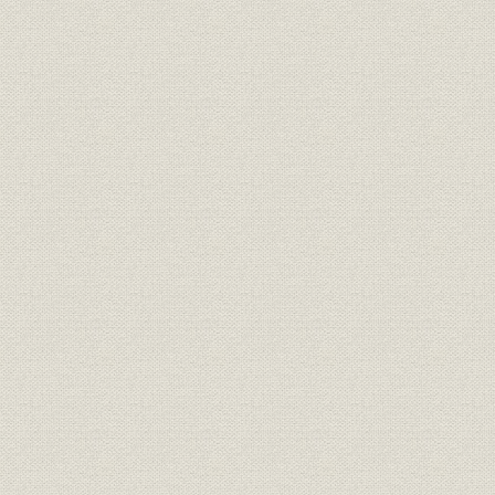
第4章 戦時体制と日本電気(1937~1945年)
第1節 戦時「計画経済化」と通信機械工業
1. 「高度国防国家」建設から戦時経済へ
2. 「国家統制」の導入
3. 戦局に規定された通信「計画経済化」
4. 国民経済の崩壊
第2節 国家統制への対応と住友通信工業への改称
1. ISE社との関係調整
2. トップマネジメントの変遷と住友通信工業への改称
3. 軍部による「統制」下のトップマネジメントと管理機構
第3節 軍需生産への転換と生産現場の混乱