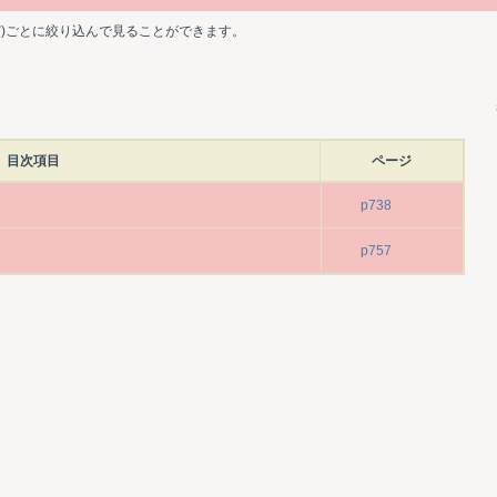
ど)ごとに絞り込んで見ることができます。
目次項目
ページ
p738
p757