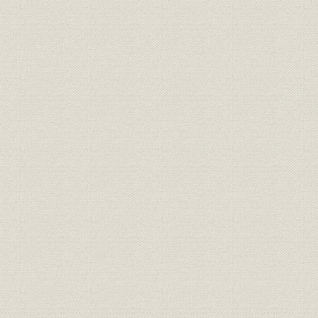
外国資本の進出
近代産業の確立
2. 第2次電話拡張計画
第1次電話拡張計画と電話利用の拡大
第2次電話拡張計画
電話の普及と利用の多様化
第2節 日本電気株式会社の設立
1. 日本初の外資系企業
日本電気株式会社の設立
WE社と日本電気株式会社
設立時の課題