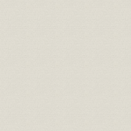
産出部と生産管理
生産性の追求
5. 技術の蓄積
国内での特許取得
設計図面の作成
6. WE社の管理と指導
WE社との人事交流とグループ内取引
WE社との情報交換
第4節 経営状況の推移
1. 自立化と国産化の進展
事業の拡大と国産化