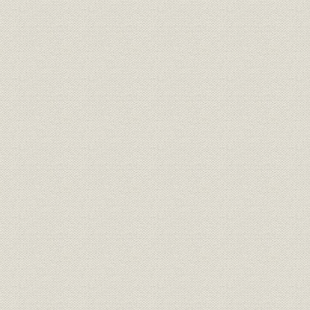
販売会議、倉庫会議と製造会議
3. 販売戦略
販売の動向
国内の販売体制と代理店
極東地域への販売
中国市場
4. 工場改革と生産管理
工場設備の輸入
1907年の工場組織
製造部門の改革