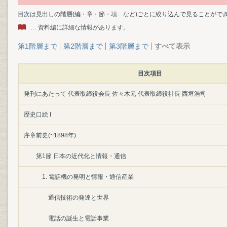
目次は見出しの階層(編・章・節・項…など)ごとに絞り込んで見ることがで
… 資料編に詳細な情報があります。
第1階層まで
第2階層まで
第3階層まで
すべて表示
目次項目
発刊にあたって 代表取締役会長 佐々木元 代表取締役社長 西垣浩司
歴史口絵 I
序章前史(~1898年)
第1節 日本の近代化と情報・通信
1. 電話機の発明と情報・通信産業
通信技術の発達と世界
電話の誕生と電話事業