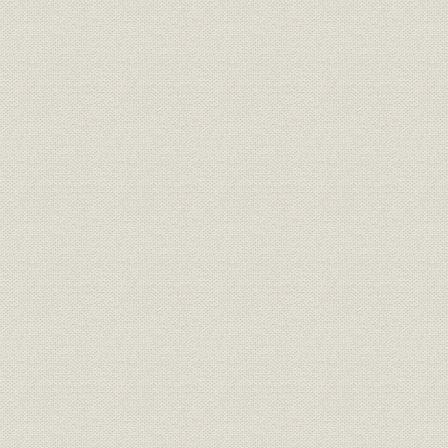
2. 設立初期の業務
初期の経営
第1次電話拡張計画の終了
需要の落ち込みへの対応
第3節 経営基盤の確立
1. 第2次電話拡張計画と日本電気
販売の拡大
工場の拡張と増資
2. 組織と人材
組織の変化
人材の拡充