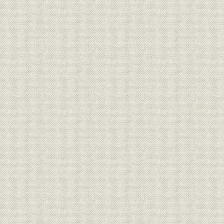
カールトンの来日
沖牙太郎との交渉決裂
岩垂邦彦の決断
3. 日本電気合資会社の設立
WE社の対応
日本電気合資会社
合資会社の課題
第1章 日本電気株式会社の設立(1899~1913年)
第1節 近代産業の確立と情報・通信
1. 条約改正
1899年の条約改正