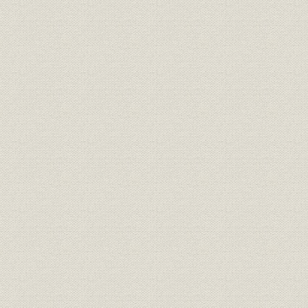
電話事業の開始
初期の電話利用
初期の電話機と交換機
第1次電話拡張計画
第3節 日本電気合資会社の設立
1. WE社の世界戦略と日本
WE社の海外展開
WE社の日本への関心
岩垂邦彦の経歴と交直論争
セーヤーの来日
2. WE社の日本への進出