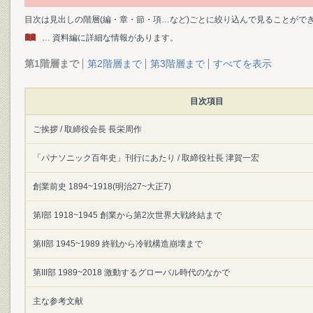
目次は見出しの階層(編・章・節・項…など)ごとに絞り込んで見ることがで
… 資料編に詳細な情報があります。
第1階層まで
第2階層まで
第3階層まで
すべてを表示
目次項目
ご挨拶 / 取締役会長 長栄周作
「パナソニック百年史」刊行にあたり / 取締役社長 津賀一宏
創業前史 1894~1918(明治27~大正7)
第I部 1918~1945 創業から第2次世界大戦終結まで
第II部 1945~1989 終戦から冷戦構造崩壊まで
第III部 1989~2018 激動するグローバル時代のなかで
主な参考文献