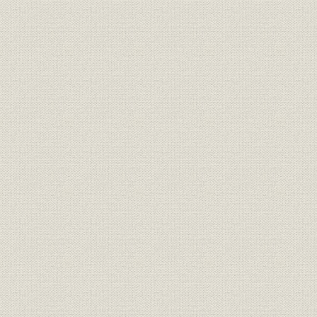
2 資本金の拡大
3 技術革新の推進と発展
4 生産体制の整備と投資、拡充
5 賃金体系の改善
6 労働組合の活動
3 近代化への飛躍 昭和32年(1957)~38年(1963)
1 創業60周年を迎える
2 経営基盤の充実
3 販売体制の充実と拡大
4 経営の近代化
5 新技術の展開