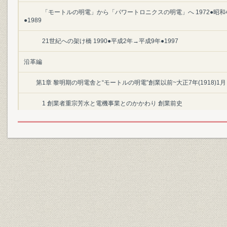
「モートルの明電」から「パワートロニクスの明電」へ 1972●昭和
●1989
21世紀への架け橋 1990●平成2年→平成9年●1997
沿革編
第1章 黎明期の明電舎と“モートルの明電”創業以前~大正7年(1918)1月
1 創業者重宗芳水と電機事業とのかかわり 創業前史
1 幼少年期の重宗芳水
2 徒弟として三吉電機工場に入社
3 工手学校機械科で基本を習得
4 わが国電気事業の幕開け
5 電気機械製造業の先駆、三吉電機工場