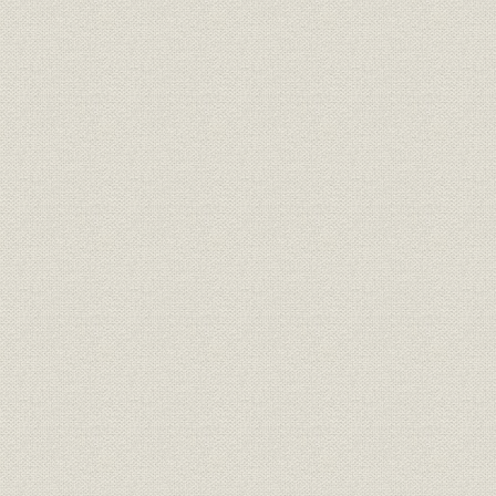
2 新しい生産体制の構築
3 戦時体制下の経営
4 生産設備の分散疎開
5 終戦への道程
第3章 戦後の技術革新と近代化への投資 昭和20年(1945)~38年(1963)
1 混乱からの立直り 昭和20年(1945)~26年(1951)
1 戦後の体制整備
2 昭和20年代前半の製品
3 労働組合の結成
2 復興本格化、新しいことへのチャレンジ 昭和26年(1951)~32年(19
1 朝鮮動乱と電力会社の9分割