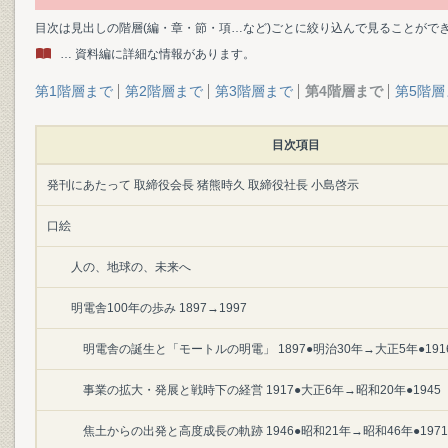
目次は見出しの階層(編・章・節・項…など)ごとに絞り込んで見ることがで
… 資料編に詳細な情報があります。
第1階層まで
第2階層まで
第3階層まで
第4階層まで
第5階層
目次項目
発刊にあたって 取締役会長 猪熊時久 取締役社長 小島啓示
口絵
人の、地球の、未来へ
明電舎100年の歩み 1897→1997
明電舎の誕生と「モートルの明電」 1897●明治30年→大正5年●191
事業の拡大・発展と戦時下の経営 1917●大正6年→昭和20年●1945
焦土からの出発と高度成長の軌跡 1946●昭和21年→昭和46年●1971