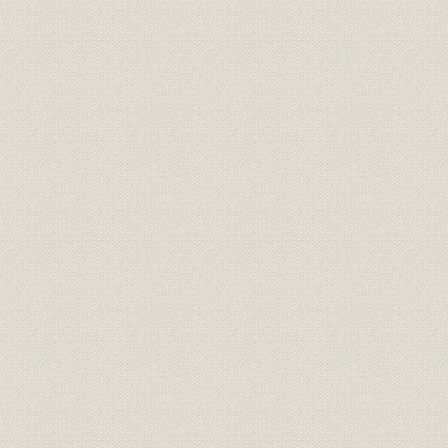
3 収益の拡大とその有効活用
4 記録品と新製品
5 関東大震災とその影響
2 飛躍的発展 昭和2年(1927)~17年(1942)
1 冬の時代から大幅需要増の時代へ
2 発展への経緯
3 経営基盤強化の主要事項
4 海外への進出
5 新製品と新技術の開発
3 生産拠点の拡充と戦時体制下での経営 昭和17年(1942)~20年(1945
1 生産の国家管理と軍需産業化