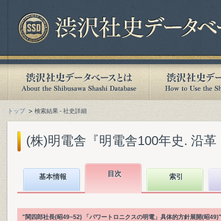
トップ
検索結果 - 社史詳細
(株)明電舎『明電舎100年史. 沿革・
目次
基本情報
索引
"関四郎社長(昭49~52) 「パワートロニクスの明電」具体的方針展開(昭