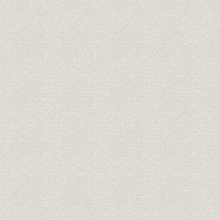
6 福利厚生の整備
4 沼津工場の建設 昭和34年(1959)~38年(1963)
1 生産体制強化に向けて
2 沼津工場の誕生
3 沼津工場の拡充、整備
4 名古屋工場、平坂工場の強化
5 家電への進出 昭和33年(1958)~38年(1963)
1 生活様式の変化と家電ブームの到来
2 家電製品のラインアップ
3 販売拠点の拡大とサービス体制の拡充
6 プラント工事部門の発足と海外プラントの開拓 昭和20年(1945)~38年