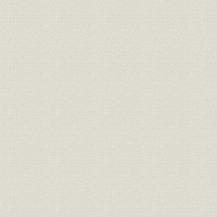
6 修業時代の重宗芳水
2 独立創業、明電舎モートルの誕生 明治30年(1897)~37年(1904)
1 京橋区築地船松町に旗上げ
2 苦難の時代
3 明電舎モートルの誕生
4 独自技術の芽生え
5 明治31~37年の当社製品
3 明石町、大崎工場での事業基盤の拡大 明治38年(1905)~大正7年(19
1 モートルの明電、一世を風靡
2 次期発展への布石
3 大崎工場の建設・移転