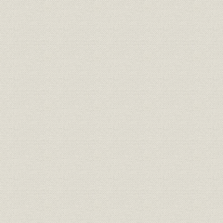
4 電源開発、動力利用分野事業へ進出
5 自社技術確立の時代へ
6 独自技術の開発と製品
4 個人経営から株式会社へ 大正5年(1916)~7年(1918)
1 重宗芳水、不治の病に
2 株式会社明電舎の誕生
3 芳水逝去、2代社長に重宗たけ就任
第2章 重電機会社としての発展と戦時体制下の経営 大正7年(1918)2月
(1945)8月
1 新技術、新製品の開発と経営基盤の充実 大正7年(1918)~15年(192
1 電機産業界の発展
2 収益拡大下の生産