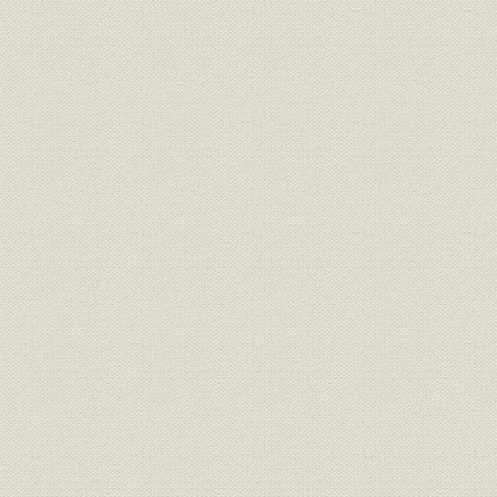
◆大崎に新工場を建設
4 電源開発、動力利用分野事業へ進出
5 自社技術確立の時代へ
6 独自技術の開発と製品
◆200kVA変圧器、油入柱上変圧器の開発
◆無線通信用誘導子形高周波電動発電機の開発
◆交直両用扇風機の製造
◆回転機の大形化
◆TB形特殊深溝形籠形誘導電動機の開発
4 個人経営から株式会社へ 大正5年(1916)~7年(1918)
1 重宗芳水、不治の病に