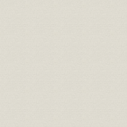
◆発病
◆後事を託す
2 株式会社明電舎の誕生
3 芳水逝去、2代社長に重宗たけ就任
第2章 重電機会社としての発展と戦時体制下の経営 大正7年(1918)2月
(1945)8月
1 新技術、新製品の開発と経営基盤の充実 大正7年(1918)~15年(192
1 電機産業界の発展
2 収益拡大下の生産
◆大物納入の増加と大崎工場の増設
◆大崎工場の増設
3 収益の拡大とその有効活用