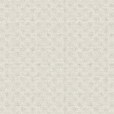
◆昭和恐慌下の業界
◆需要拡大期の業界発展
2 発展への経緯
◆不況下の苦闘
◆発展への軌跡
3 経営基盤強化の主要事項
◆2代目芳水の社長就任
◆創立40周年の盛況
◆重宗雄三体制の発足
4 海外への進出
◆中国東北部・奉天に出張所を開設