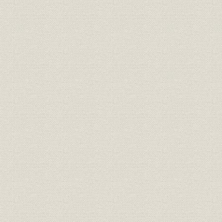
6 修業時代の重宗芳水
2 独立創業、明電舎モートルの誕生 明治30年(1897)~37年(1904)
1 京橋区築地船松町に旗上げ
2 苦難の時代
3 明電舎モートルの誕生
◆電動機国産化に先鞭
◆三河電力を通しての売込み
4 独自技術の芽生え
◆100kVA回転界磁形三相交流発電機
◆ワーレン社製発電機の改造・改良
5 明治31~37年の当社製品