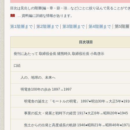
目次は見出しの階層(編・章・節・項…など)ごとに絞り込んで見ることがで
… 資料編に詳細な情報があります。
第1階層まで
第2階層まで
第3階層まで
第4階層まで
第5階層
目次項目
発刊にあたって 取締役会長 猪熊時久 取締役社長 小島啓示
口絵
人の、地球の、未来へ
明電舎100年の歩み 1897→1997
明電舎の誕生と「モートルの明電」 1897●明治30年→大正5年●191
事業の拡大・発展と戦時下の経営 1917●大正6年→昭和20年●1945
焦土からの出発と高度成長の軌跡 1946●昭和21年→昭和46年●1971