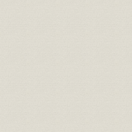
3 明石町、大崎工場での事業基盤の拡大 明治38年(1905)~大正7年(19
1 モートルの明電、一世を風靡
◆明石町に移転
◆需要を取り込み発展へ向かう
◆販売の強化、守谷商会との代理店契約
◆東京勧業博覧会と明電舎モートル
2 次期発展への布石
◆技術の明電を目指して
◆明石町工場の拡張と負債の返済
3 大崎工場の建設・移転
◆大形化の背景