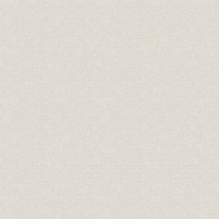
◆業績の拡大
◆小学校の創設に尽力
◆教育用電動機の寄贈
◆従業員福祉の重視
◆労働争議の洗礼
4 記録品と新製品
◆大正時代中期以降の当社製品の概要
◆主要製品
5 関東大震災とその影響
2 飛躍的発展 昭和2年(1927)~17年(1942)
1 冬の時代から大幅需要増の時代へ