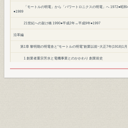
「モートルの明電」から「パワートロニクスの明電」へ 1972●昭和
●1989
21世紀への架け橋 1990●平成2年→平成9年●1997
沿革編
第1章 黎明期の明電舎と“モートルの明電”創業以前~大正7年(1918)1月
1 創業者重宗芳水と電機事業とのかかわり 創業前史
1 幼少年期の重宗芳水
2 徒弟として三吉電機工場に入社
3 工手学校機械科で基本を習得
4 わが国電気事業の幕開け
5 電気機械製造業の先駆、三吉電機工場