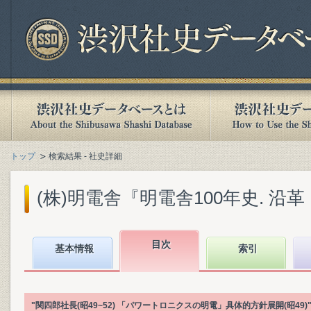
トップ
検索結果 - 社史詳細
(株)明電舎『明電舎100年史. 沿革・
目次
基本情報
索引
"関四郎社長(昭49~52) 「パワートロニクスの明電」具体的方針展開(昭