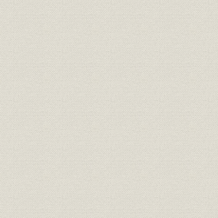
第4章 継電器
第5章 監視制御装置
第6章 配電盤
第7章 水晶応用技術と製品
第8章 生産技術
第9章 運輸技術
第10章 プラント建設
むすび
索引
図表一覧
参考文献・資料