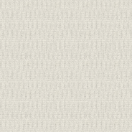
13 その他の製品
第4節 昭和時代その2(昭和21年~30年)
1 時代背景
2 当社の状況
3 エンジン発電機
4 水車発電機
5 直流機
6 誘導電動機
7 変圧器
第5節 昭和時代その3(昭和31年~50年)
1 時代背景