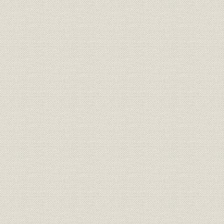
7 半導体応用製品
8 その他の製品
第2章 研究開発
第1節 概要
第2節 研究所の揺籃期(明治30~大正15・昭和元/1897~1926)
第3節 研究所の発展期(大正15・昭和元~昭和20/1926~1945)
第4節 戦後の技術革新に対応した研究所の近代化(昭和20~45/1945~1
1 材料
2 原子力関連
3 電子計算機と計算技術
第5節 パワートロニクス・メカトロニクス・エレクトロニクス製品