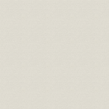
へ(昭和45~現在/1970~現在)
1 エネルギー・制御
2 環境保全技術
3 情報・通信
4 電子デバイス
5 絶縁・有機材料
6 無機材料
7 新機能性材料
8 材料評価・シミュレーション
第3章 工業デザイン
1 デザインの変遷