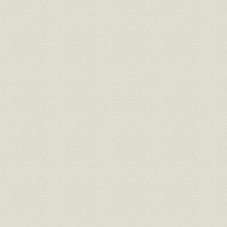
2 当社におけるデザインの変遷
3 デザインの活動
4 重電製品のデザイン
II 分野別技術の変遷
第1章 電力技術
第1節 概要
第2節 発電システム
1 水力発電システム
2 火力発電システム
第3節 変電システム
1 電力系統と変電所