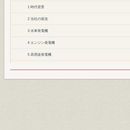
1 時代背景
2 当社の状況
3 水車発電機
4 エンジン発電機
5 高周波発電機
6 直流機
7 誘導電動機
8 変圧器
9 その他の製品
第3節 昭和時代その1(昭和元年~20年)
1 時代背景