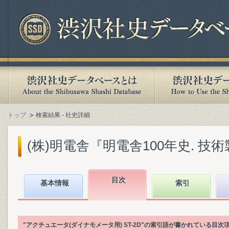
トップ
検索結果 - 社史詳細
(株)明電舎『明電舎100年史. 技術製品
目次
基本情報
索引
"アクチュエータ(ダイナモメータ用) ST-2D"の索引語が書かれている目