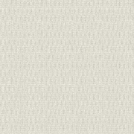
2 当社の状況
3 発電製品
4 変電製品
5 産業用電気設備
第6節 昭和時代その4(昭和51年~現在)
1 時代背景
2 当社の状況
3 コンピュータ応用製品
4 メカトロニクス事業
5 エレクトロニクス事業
6 変電製品