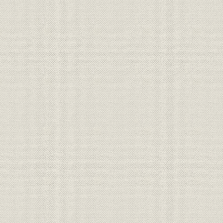
2 当社の状況
3 水車発電機
4 エンジン発電機
5 高周波発電機
6 直流機
7 誘導電動機
8 変圧器
9 配電盤、制御装置
10 回転変流機
11 水銀整流器
12 電気動力計