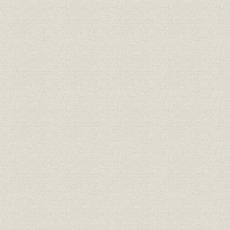
8 その他の製品
第2章 研究開発
第1節 概要
研究所の揺籃期(明治30~大正15・昭和元/1897~1926)
研究所の発展期(大正15・昭和元~昭和20/1926~45)
戦後の技術革新に対応した研究所の近代化(昭和20~45/1945~70
パワートロニクス・メカトロニクス・エレクトロニクス製品を
(昭和45~平成9/1970~97)
研究所の将来像
第2節 研究所の揺籃期(明治30~大正15・昭和元/1897~1926)
研究所設立