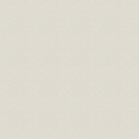
13 その他の製品
第4節 昭和時代その2(昭和21年~30年)
1 時代背景
2 当社の状況
3 エンジン発電機
4 水車発電機
5 直流機
6 誘導電動機
7 変圧器
第5節 昭和時代その3(昭和31年~50年)
1 時代背景