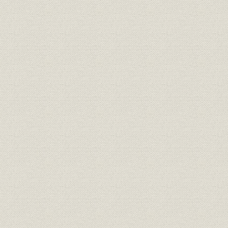
『明電舎ジャーナル』の創刊
初期の成果例
第3節 研究所の発展期(大正15・昭和元~昭和20/1926~1945)
水銀整流器
水晶振動子
遮断器
粘性アルミニウム電解蓄電器
その他
第4節 戦後の技術革新に対応した研究所の近代化(昭和20~45/1945~1
1 材料
材料分析