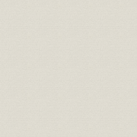
製鉄工業用
浚渫船用
動力計応用製品
第6節 昭和時代その4(昭和51年~現在)
1 時代背景
2 当社の状況
3 コンピュータ応用製品
4 メカトロニクス事業
5 エレクトロニクス事業
6 変電製品
7 半導体応用製品