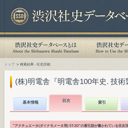
トップ
検索結果 - 社史詳細
(株)明電舎『明電舎100年史. 技術製品
目次
基本情報
索引
"アクチュエータ(ダイナモメータ用) ST-2D"の索引語が書かれている目