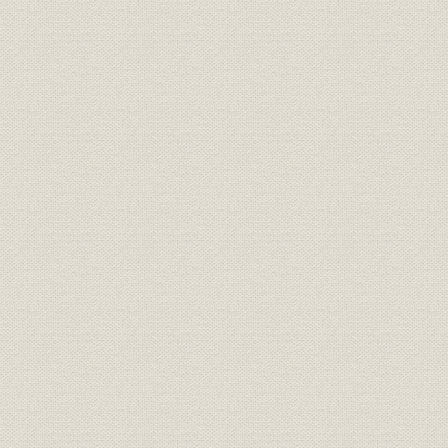
2 当社の状況
3 発電製品
自励発電機と電気式調速機の開発
エンジン発電機
水車発電機
4 変電製品
変圧器
半導体応用製品
遮断器
避雷器
5 産業用電気設備