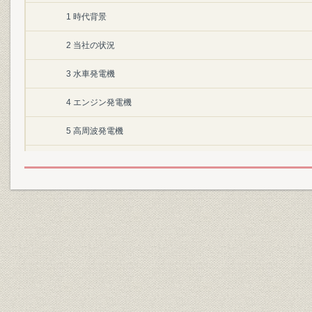
1 時代背景
2 当社の状況
3 水車発電機
4 エンジン発電機
5 高周波発電機
6 直流機
7 誘導電動機
8 変圧器
9 その他の製品
第3節 昭和時代その1(昭和元年~20年)
1 時代背景