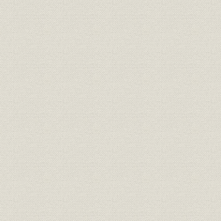
2 当社の状況
3 水車発電機
4 エンジン発電機
5 高周波発電機
6 直流機
7 誘導電動機
8 変圧器
9 配電盤、制御装置
10 回転変流機
11 水銀整流器
12 電気動力計