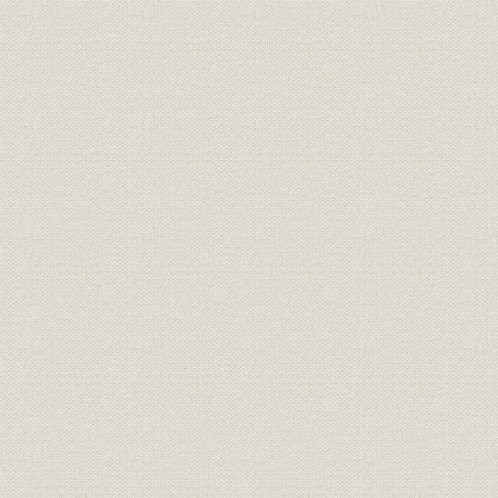
(14) 総資本利益率図表
(15) 流動固定比率図表
(16) 資本金推移図表
9. 海外出張者一覧
○神戸市内における従業員居住区分布図表
○従業員数の推移図表
索引