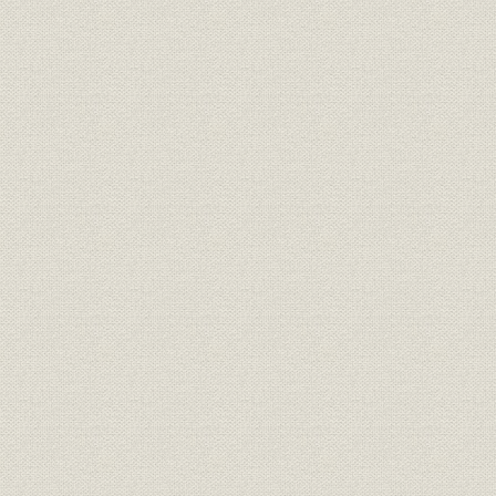
(3) 固定資産推移
(4) 資産および資本推移
(5) 財務比率推移
(6) 損益および損益処分推移
(7) 比較貸借対照表(第1期・第43期・第73期)
(8) 比較貸借対照表(第81期・第89期・第98期)
(9) 貸借対照表(第101期)
(10) 残高試算表(新発足時)
(11) 最近3期の貸借対照表
(12) 最近3期の損益計算書
(13) 資本および資産構成比率図表