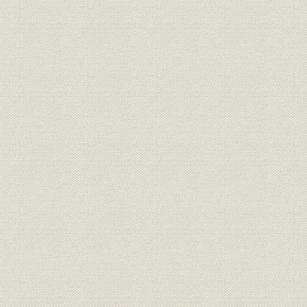
(1) 株式および株主数の移動
(2) 地域別株式分布の推移
(3) 都道府県別株式分布
(4) 大株主
(5) 株価の変遷
(6) 最近5年間の株価および売買高推移図表
(7) 株式分布図表
(8) 株主数と株式移転数の推移図表
8. 経理
(1) 資本金推移
(2) 積立金推移