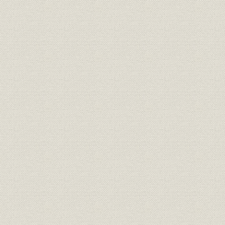
4) ディーゼル機関製作図表
5) 舶用主機製作図表
(5) ボイラ
1) 艦艇用ボイラ製作実績
2) 商船用ボイラ製作実績
3) 陸用ボイラ製作実績
(6) 発電機
1) 直流発電機製作実績
2) 交流発電機製作実績
6. 導入外国技術一覧
7. 株式