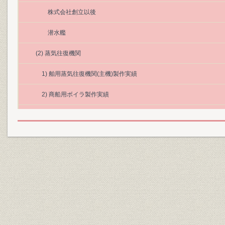
株式会社創立以後
潜水艦
(2) 蒸気往復機関
1) 舶用蒸気往復機関(主機)製作実績
2) 商船用ボイラ製作実績
(6) 発電機
1) 直流発電機製作実績