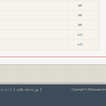
NP
NP
NP
p40
p40
p40
初期発展時代
p58
代
p74
p94
Copyright © Shibusawa Eii
トについて
お問い合わせ
代
p116
)
p130