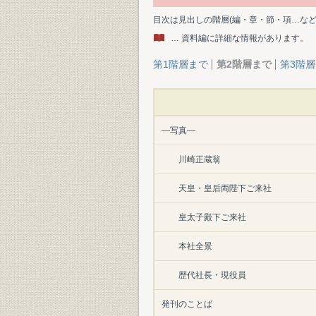
目次は見出しの階層(編・章・節・項…な
… 資料編に詳細な情報があります。
第1階層まで
第2階層まで
第3階
―写真―
川崎正蔵翁
天皇・皇后両陛下ご来社
皇太子殿下ご来社
本社全景
歴代社長・現役員
発刊のことば