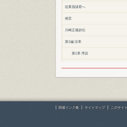
従業員諸君へ
例言
川崎正蔵抄伝
第1編 沿革
第1章 序説
第2章 創業前後
第3章 株式会社川崎造船所の創立と
第4章 第1次世界大戦と生産拡充時
第5章 戦後不況と整理更生時代
関連リンク集
サイトマップ
このサイ
第6章 第2次世界大戦と戦時生産時
第7章 戦後の整備時代(企業再建整備