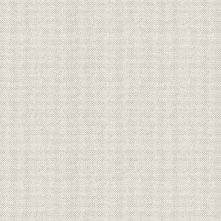
第3節 日露戦争と社業
第4節 明治末期から大正初期まで
第4章 第1次世界大戦と生産拡充時代
第1節 第1次世界大戦
第2節 米国参戦から休戦まで
第3節 ワシントン軍縮会議
第4節 海軍軍備制限条約の成立
第5章 戦後不況と整理更生時代
第1節 欧州大戦後の経済界
第2節 第1次整理
第3節 第2次整理