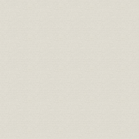
第2節 ポンプ
第3節 通風機・送風機・空気圧縮機
第4節 造水装置
第5節 冷却装置・空気調和装置
第6節 化学工業用反応炉・高圧筒その他
第7節 製鉄用機器
第8節 セメント製造用機器
第9節 その他
第9章 陸舶用電気機器
第1節 発電機
第2節 電動機