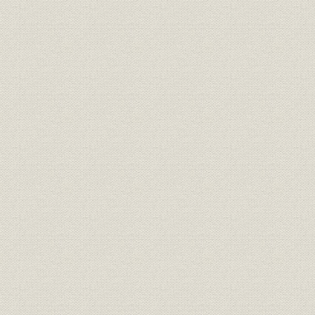
第2編 技術と生産
第1章 総説
第2章 艦艇の建造
第1節 水上艦艇
第2節 潜水艦
第3節 商船その他
第4節 造船技術の変遷
第3章 艦船の修理およびサルベージ
第1節 艦船の修理
第2節 サルベージ
第4章 鉄構