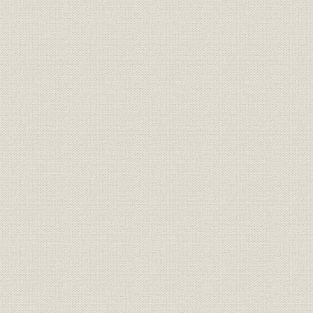
第1節 橋梁
第2節 鉄骨
第3節 鉄塔その他
第4節 鉄管
第5節 タンク類
第5章 蒸気往復機関および蒸気タービン
第1節 蒸気往復機関
第2節 蒸気タービン
第6章 ディーゼル機関
第1節 初期の製作
第2節 ラ式ディーゼル機関