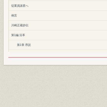
従業員諸君へ
例言
川崎正蔵抄伝
第1編 沿革
第1章 序説
第2章 創業前後
第1節 創業以前
第2節 川崎造船所
第3章 株式会社川崎造船所の創立と初期発展時代
第1節 会社創立
第2節 初期