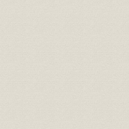
第4節 更生躍進
第6章 第2次世界大戦と戦時生産時代
第1節 戦時体制と社名の変更
第2節 戦時体制下の当社
第7章 戦後の整備時代(企業再建整備)
第1節 軍需生産の停止
第2節 再建整備
第8章 戦後の復興時代
第1節 社業の再開
第2節 再建
第3節 現代