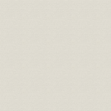
第3節 海軍制式ディーゼル機関
第4節 マン型ディーゼル機関その他
第5節 製作技術の変遷
第7章 ボイラ
第1節 舶用ボイラ
第2節 機関車用ボイラ
第3節 ラモント・ボイラその他
第4節 製作技術の変遷
第8章 機器・機械装置
第1節 舵取装置・ウインチおよびウインドラス