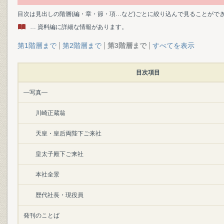
目次は見出しの階層(編・章・節・項…など)ごとに絞り込んで見ることがで
… 資料編に詳細な情報があります。
第1階層まで
第2階層まで
第3階層まで
すべてを表示
目次項目
―写真―
川崎正蔵翁
天皇・皇后両陛下ご来社
皇太子殿下ご来社
本社全景
歴代社長・現役員
発刊のことば