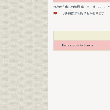
目次は見出しの階層(編・章・節・項…な
… 資料編に詳細な情報があります。
Early exports to Europe