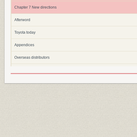
Chapter 7 New directions
Afterword
Toyota today
Appendices
Overseas distributors
Chronology
Contributors
Bibliography
Index