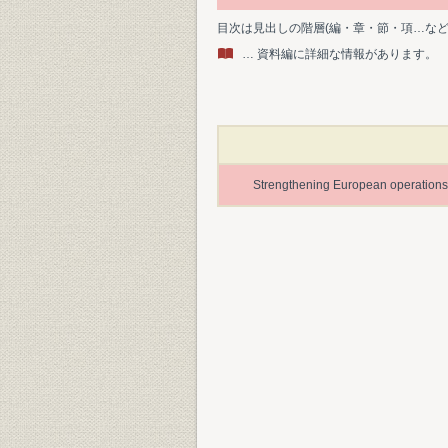
目次は見出しの階層(編・章・節・項…な
… 資料編に詳細な情報があります。
Strengthening European operations