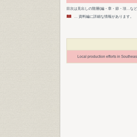
目次は見出しの階層(編・章・節・項…な
… 資料編に詳細な情報があります。
Local production efforts in Southea