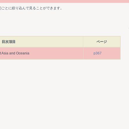
ど)ごとに絞り込んで見ることができます。
目次項目
ページ
st Asia and Oceania
p367