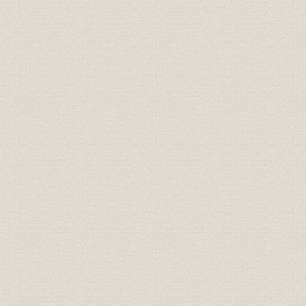
第4節 新規事業への取り組み
第3章 新経営理念のもとで
第1節 バブル崩壊後の日本経済・国内市場
第2節 環境・安全問題への対応
第3節 「第2の創業」―社内改革の推進
第4章 グローバリゼーションの急拡大
第1節 北米市場でのプレゼンスの高まり
第2節 欧州事業の自立化
第3節 アジア市場の広がりとオセアニア地域
第4節 中国地域への合弁進出
第5節 中南米・アフリカ・中近東地域