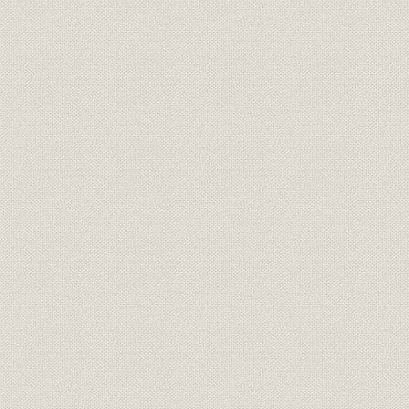
第6節 国内市場での開発・販売強化
第7節 グローバリゼーションを支えた各機能
第8節 ITとの融合、新エネルギーへの挑戦
第5章 再出発
第1節 世界金融危機
第2節 新経営体制の発足
第3節 品質問題
第4節 グローバルビジョン
第5節 たび重なる苦難と試練
第6節 新たな成長を目指して
索引