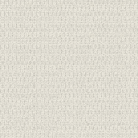
第3部 グローバル企業への飛躍
第1章 新生トヨタ自動車の発足と初の本格的海外生産
第1節 対米乗用車輸出の自主規制
第2節 工販合併―トヨタ自動車の発足
第3節 北米で現地生産をスタート
第4節 世界各地で充実する海外事業
第5節 日米通商問題の新展開
第2章 伸長する国内経済と経営基盤の強化
第1節 多様な車種開発と国内販売の拡充
第2節 創立50周年と円高への対応
第3節 国内市場の急伸長とレクサスの開発