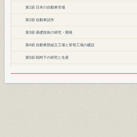
第1節 日本の自動車市場
第2節 自動車試作
第3節 基礎技術の研究・開発
第4節 自動車部組立工場と挙母工場の建設
第5節 戦時下の研究と生産
第6節 戦後の事業整理と労働争議
第7節 設備近代化
第8節 本格的乗用車トヨペット・クラウンの登場
第9節 量産量販に向けての準備
第2部 自動車事業の基盤確立
第1章 量産体制の確立と相次ぐ新型車の開発