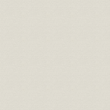
第1節 元町工場の建設とTQCの導入
第2節 モータリゼーションと貿易・資本の自由化
第3節 新型車の開発・販売―フルライン体制の推進
第4節 工場の新増設
第5節 国内販売体制の拡充と海外市場の開拓
第2章 社会的要請への対応
第1節 リコール問題への対応
第2節 交通事故増加への対応
第3節 排出ガス規制への対応
第4節 石油危機への対応
第5節 生産体制と販売体制の強化