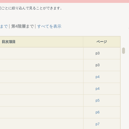
ど)ごとに絞り込んで見ることができます。
層まで
第4階層まで
すべてを表示
目次項目
ページ
p3
p3
p4
p4
p5
p6
p7