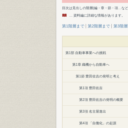
目次は見出しの階層(編・章・節・項…な
… 資料編に詳細な情報があります。
第1階層まで
第2階層まで
第3階
第1部 自動車事業への挑戦
第1章 織機から自動車へ
第1節 豊田佐吉の発明と考え
第1項 豊田佐吉
第2項 豊田佐吉の発明の概要
第3項 名古屋進出
第4項 「自働化」の起源