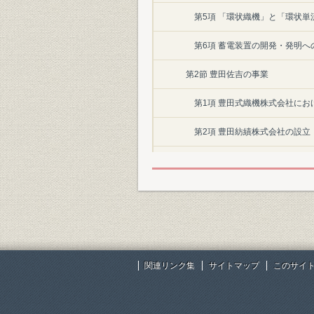
第5項 「環状織機」と「環状単
第6項 蓄電装置の開発・発明へ
第2節 豊田佐吉の事業
第1項 豊田式織機株式会社にお
第2項 豊田紡績株式会社の設立
第3項 株式会社豊田紡績廠など
第3節 豊田喜一郎の自動織機開発
第1項 豊田喜一郎の豊田紡績入
第2項 自動織機の試作
関連リンク集
サイトマップ
このサイ
第3項 豊田紡績修繕工場での「
第4節 豊田自動織機製作所の設立