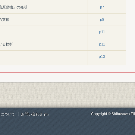
流原動機」の発明
p7
の支援
p8
p11
ける挫折
p11
p13
の設立
p15
p19
社
p19
p21
Copyright © Shibusawa Eii
トについて
お問い合わせ
G型自動織機」製造
p22
p24