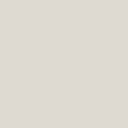
第2項 試作工場、製鋼所の建設
第3項 A型エンジンとA1型乗用車の試作
第4項 G1型トラック
G1型トラックの試作・発表
「豊田綱領」の制定
第5項 販売組織の確立
トヨタ販売店の発足
トヨタ・マークの制定と販売網の整備
トヨタ金融株式会社の設立
第6項 AA型乗用車とGA型トラックの発表
第7項 「自動車製造事業法」の許可会社に指定