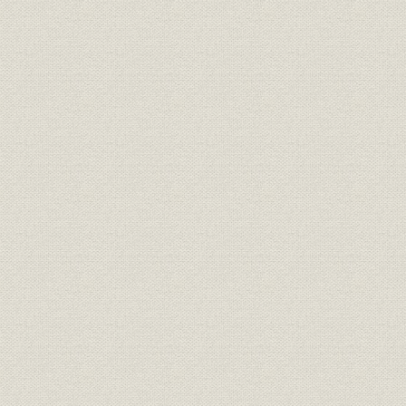
米欧視察へ
第2項 自動織機の試作
第3項 豊田紡績修繕工場での「G型自動織機」製造
第4節 豊田自動織機製作所の設立
第1項 株式会社豊田自動織機製作所の設立
「G型自動織機」の大量生産
自動車事業への進出の準備
第2項 プラット社との特許権譲渡契約
第3項 綿業不況と事業の多角化・合理化
一転して綿業不況へ
多角化・合理化の進展