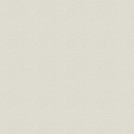
豊田式織機株式会社の常務取締役を辞任
第2項 豊田紡績株式会社の設立
米欧視察旅行
豊田紡績株式会社の設立
第3項 株式会社豊田紡績廠などの設立
菊井紡績株式会社の設立
株式会社豊田紡績廠の設立
第3節 豊田喜一郎の自動織機開発
第1項 豊田喜一郎の豊田紡績入社
大学卒業まで
工場で紡績技術を学ぶ