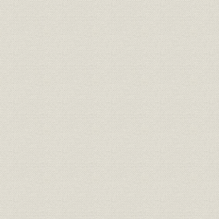
第4節 精紡機の開発と自動車の研究に着手
ハイドクラフト精紡機を発売
小型エンジンの試作
第2章 自動車事業の確立
第1節 日本の自動車市場
第1項 関東大震災と米国車輸入の急増
第2項 フォード社、ゼネラルモーターズ社の組立生産
第3項 自動車国産化―快進社や白楊社の挫折
第4項 中京デトロイト化構想―乗用車「アツタ号」の開発
第2節 自動車試作
第1項 自動車製作部門の設置