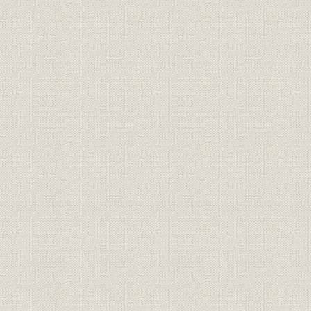
第1項 自動車部品組立工場の建設―段階的な生産能力の拡大
第2項 挙母工場の用地選定と建設計画
第3項 トヨタ自動車工業株式会社の設立と挙母工場の建設
第4項 挙母工場の概要
第5項 「ジャスト・イン・タイム」の起源
第6項 「号口管理」を採用
第7項 車両品質の改良・改善
第8項 B型エンジン、GB型トラックの開発
第9項 メートル法の導入
第5節 戦時下の研究と生産
第1項 蓄電池研究所、豊田理化学研究所の設置