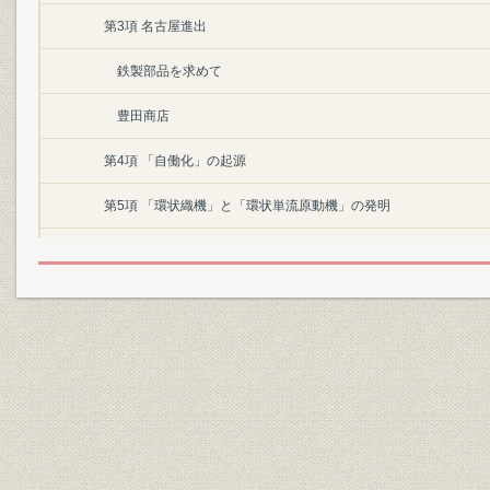
第3項 名古屋進出
鉄製部品を求めて
豊田商店
第4項 「自働化」の起源
第5項 「環状織機」と「環状単流原動機」の発明
第6項 蓄電装置の開発・発明への支援
動力に対する関心
蓄電装置の発明に研究費・懸賞金を寄付
第2節 豊田佐吉の事業
第1項 豊田式織機株式会社における挫折
豊田式織機株式会社の設立