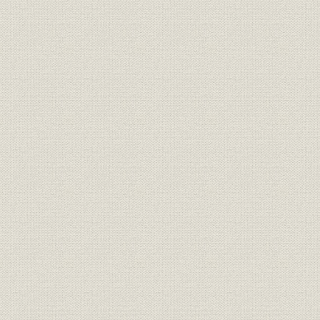
1――成熟市場における不変部門
2――事業の多角的展開
第4章 経営基盤の強化
1――新しい経営体制への移行
2――経営管理体制の強化
第5編 新しい時代に向けて
第1章 80年代への序曲
1――国内における総合力の強化
2――競争力の回復と欧米との摩擦
第2章 永続的発展を期して
1――創立30周年を迎える