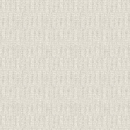
1――新しい局面下での輸出努力
2――各国市場における努力
3――海外アフターサービス体制の強化
第4編 安定成長時代への模索
第1章 国内市場の低迷と打開の努力
1――環境の激変と苦境の克服
2――市場低迷下での模索
第2章 激動する国際環境下での輸出の拡充
1――輸出政策の見直し・強化
2――世界各地域における積極策の展開
第3章 不変部門の拡充と事業の多角的展開