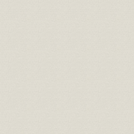
2――輸出体制の強化
3――輸出努力の開花
第3章 業容の拡大と経営の近代化
1――不変部門の発展と新たな事業の展開
2――経営の近代化
第3編 内外経営環境の潮流変化のなかで
第1章 高普及時代における新たな対応
1――需要の多様化と高度化に応えて
2――国内市場の成長鈍化への対応
3――自動車と社会との調和を目指して
第2章 輸出環境の変化とそれへの対応