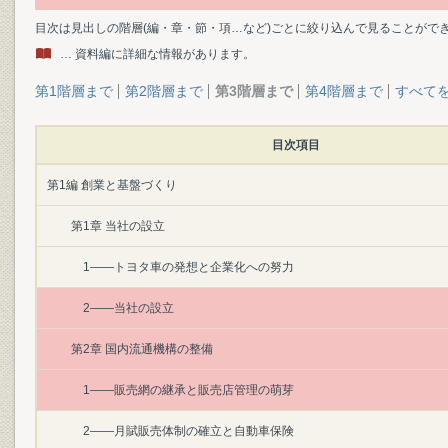
目次は見出しの階層(編・章・節・項…など)ごとに絞り込んで見ることがで
… 資料編に詳細な情報があります。
第1階層まで
第2階層まで
第3階層まで
第4階層まで
すべて
目次項目
第1編 創業と基盤づくり
第1章 当社の設立
1――トヨタ車の発想と企業化への努力
2――当社の設立
第2章 国内流通機構の整備
1――販売網の継承と販売店管理の萌芽
2――月賦販売体制の確立と自動車保険