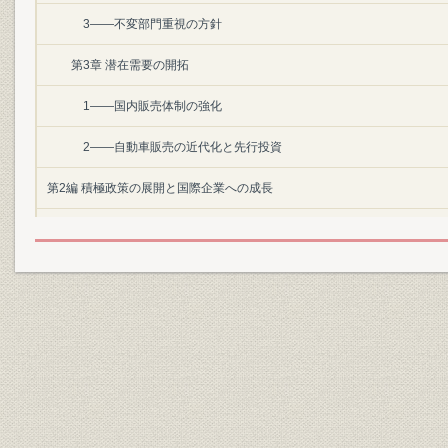
3――不変部門重視の方針
第3章 潜在需要の開拓
1――国内販売体制の強化
2――自動車販売の近代化と先行投資
第2編 積極政策の展開と国際企業への成長
第1章 大衆車時代の招来と国際競争力の強化
1――大衆車市場の開拓
2――販売競争の激化に対処して
3――マイカー時代と開放経済体制への対応
第2章 海外市場への本格的進出
1――輸出理念と布石