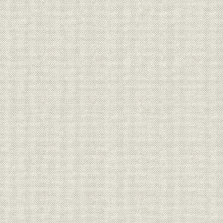
2――勇気をもって新しい環境に立ち向かう
当社の現役員
元役員
経営組織
30年勤続表彰者
社友会会員
索引
あとがき
資料(別冊) 序・世界への歩み/当社編/業界編/環境編/年表