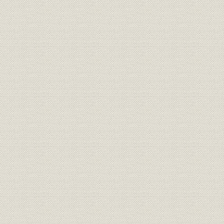
4. 小名木川分工場の設立
5. 大正5年における当社の状況
6. 創立記念日祝賀会
1) 創立10周年祝賀会
2) 創立15周年祝賀会
3) 創立20周年祝賀会
7. 共同掖済会の設立
〈トキメックフォーラム〉博覧会への出品
第2章 近代工業化を図る(大正6~昭和4年)
第1節 第1次世界大戦終了と我が国の経済界、産業界の状況
第2節 株式会社東京計器製作所の発足と新会社の設立