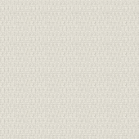
第5節 多様化する製品の開発とその体制作り
1. 機械的計器の開発
1) 圧力計
2) 回転計
3) 動力計、指圧器
4) 磁気羅針儀
〈トキメックフォーラム〉旗艦「三笠」の羅針儀
5) 機械式通信器
6) 試験器
7) トーションメータ
8) 自記高度計