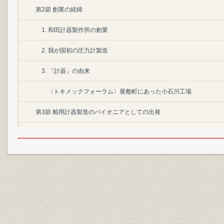
第2節 創業の経緯
1. 和田計器製作所の創業
2. 我が国初の圧力計製造
3. 「計器」の由来
〈トキメックフォーラム〉屋敷町にあった小石川工場
第3節 舶用計器製造のパイオニアとしての出発
1)縦式工程管理法の採用
2)舶用計器製造の基礎固め
第4節 合名会社東京計器製作所に改組
1) 横式工程管理法の採用
2) 軍需工場に指定される