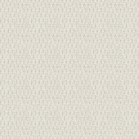
2. スペリー社と製造権契約を締結
1) スペリー式探照灯
2) スペリー式ジャイロコンパス
3) スペリー社員の来社
4) 高光度探照灯の製造
5) ジャイロコンパスの製造
6) ジャイロパイロットの製造権契約
7) 航空計器の製造権契約
3. スペリー博士の来日と和田社長の渡米
1) スペリー博士の招聘
2) スペリー博士の来社