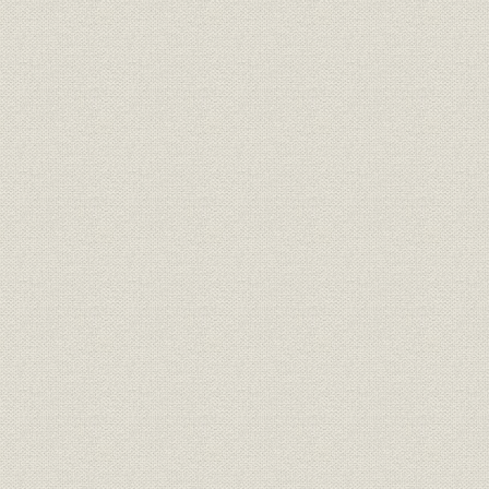
2. 電気的計器の開発
1) 電気計器
2) 電気式通信器、回転計
3) 焚火時報器
3. 光学計器の開発
4. 鉄道院向け機関車用機器の開発
5. 電気時計の開発
6. 和田計器研究所の設立
第6節 外国企業からの技術提携の動き
1. ケルビン・ボットムレー社と舶用計器の製造権契約
2. バーエンドシュトラウス社、シーメンスシュケルト社と提携の動