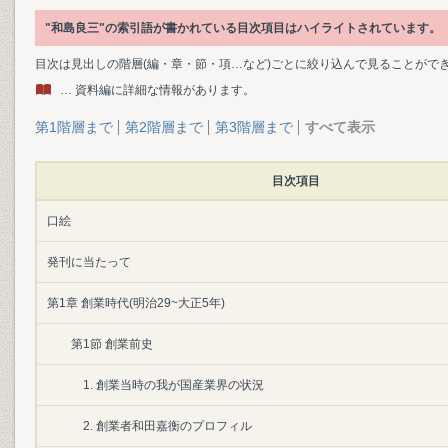
"和島良三"の索引語が書かれている目次項目はハイライトされています。
目次は見出しの階層(編・章・節・項…など)ごとに絞り込んで見ることがで
… 資料編に詳細な情報があります。
第1階層まで
第2階層まで
第3階層まで
すべて表示
目次項目
口絵
発刊に当たって
第1章 創業時代(明治29~大正5年)
第1節 創業前史
1. 創業当時の我が国産業界の状況
2. 創業者和田嘉衡のプロフィル