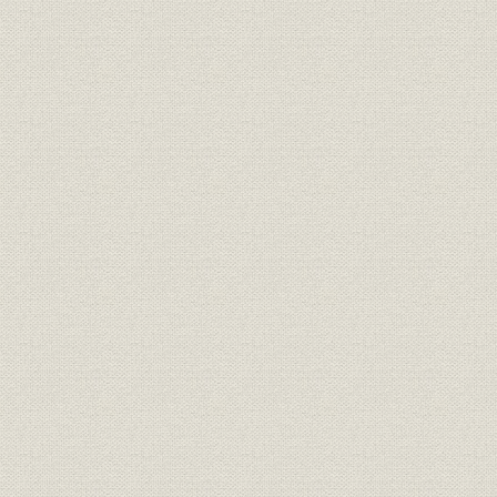
1) バーエンドシュトラウス社
2) シーメンスシュケルト社
第7節 企業基盤の整備
1. 工場規模の充実
1) 制度・組織の改善
2) 増資
3) 工場の増築
4) 人材の確保
5) 社章の制定
2. 製品カタログの発行
3. 大阪出張所の設置