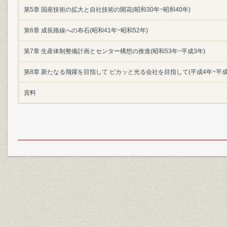
第5章 国産技術の拡大と自社技術の開花(昭和30年~昭和40年)
第6章 成長路線への布石(昭和41年~昭和52年)
第7章 生産体制整備計画とセンター構想の推進(昭和53年~平成3年)
第8章 新たなる飛躍を目指して ピカッと光る会社を目指して(平成4年~平成
資料