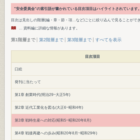
"安全委員会"の索引語が書かれている目次項目はハイライトされています
目次は見出しの階層(編・章・節・項…など)ごとに絞り込んで見ることがで
… 資料編に詳細な情報があります。
第1階層まで
第2階層まで
第3階層まで
すべてを表示
目次項目
口絵
発刊に当たって
第1章 創業時代(明治29~大正5年)
第2章 近代工業化を図る(大正6~昭和4年)
第3章 戦時生産への対応(昭和5~昭和20年8月)
第4章 戦後再建への歩み(昭和20年8月~昭和29年)