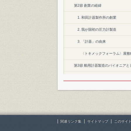
第2節 創業の経緯
1. 和田計器製作所の創業
2. 我が国初の圧力計製造
3. 「計器」の由来
〈トキメックフォーラム〉屋敷
第3節 舶用計器製造のパイオニアと
1)縦式工程管理法の採用
2)舶用計器製造の基礎固め
第4節 合名会社東京計器製作所に改
1) 横式工程管理法の採用
関連リンク集
サイトマップ
このサイ
2) 軍需工場に指定される