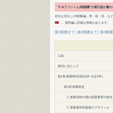
"F-4(ファントム)戦闘機"の索引語が
目次は見出しの階層(編・章・節・項…な
… 資料編に詳細な情報があります。
第1階層まで
第2階層まで
第3階
口絵
発刊に当たって
第1章 創業時代(明治29~大正5年)
第1節 創業前史
1. 創業当時の我が国産業界の状況
2. 創業者和田嘉衡のプロフィル