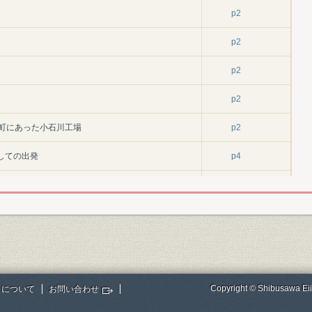
p2
p2
p2
p2
町にあった小石川工場
p2
しての出発
p4
p4
p4
組
p4
p4
Copyright © Shibusawa Eii
トについて
お問い合わせ
p4