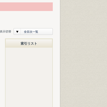
表示切替
全目次一覧
索引リスト