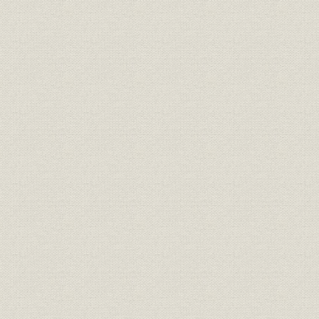
第8節 太平洋戦争下の生産体制
第9節 和田社長の死去と富井専務の第2代社長就任
第10節 本社工場の戦災と終戦
第4章 戦後再建への歩み(昭和20年8月~昭和29年)
第1節 戦後の我が国の状況
第2節 復興への努力
第3節 社長交代
第4節 労働組合の誕生
第5節 企業再建整備法と新会社の設立
第6節 清算業務と各工場の収束
第7節 舶用機器の生産再開