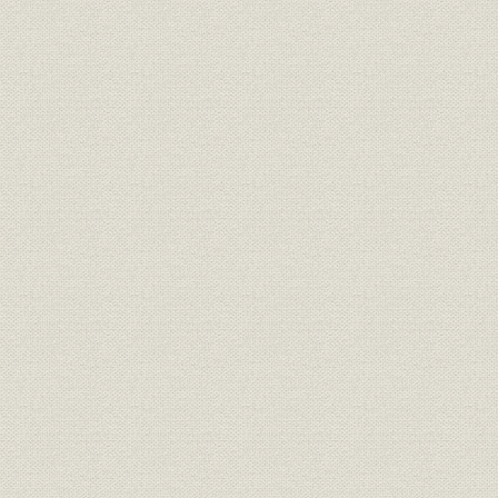
第11節 社長の交代、第6代社長に広野信衛、会長には西村晃が就任
第12節 事業環境の変化とその対応
第13節 新製品の開発・投入
第14節 全社ネットワークの整備と基幹システムの再構築
第15節 諸制度の実施
第16節 CI運動と社名変更
第8章 新たなる飛躍を目指して ピカッと光る会社を目指して(平成4年~平成
第1節 我が国の経済状況
第2節 業績低迷に苦悩
第3節 全社をあげて業績改善へ取り組む
第4節 新規事業への参入