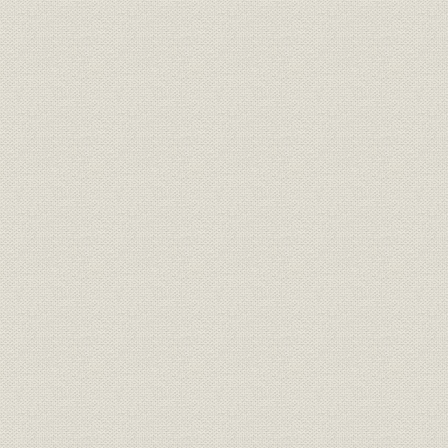
第7章 生産体制整備計画とセンター構想の推進(昭和53年~平成3年)
第1節 我が国の経済状況
第2節 生産体制整備計画の推進
第3節 センター構想の提示
第4節 センター構想下での技術・生産機能の充実化
第5節 事業の拡大を目指して
第6節 オイルショック不況を乗り切った「価値の創造」運動とその展
第7節 1千億円企業の夢
第8節 労働組合、上部団体「全国金属」から脱退
第9節 「SANKO EXPRESS」号事故の対応
第10節 河野社長を悼む