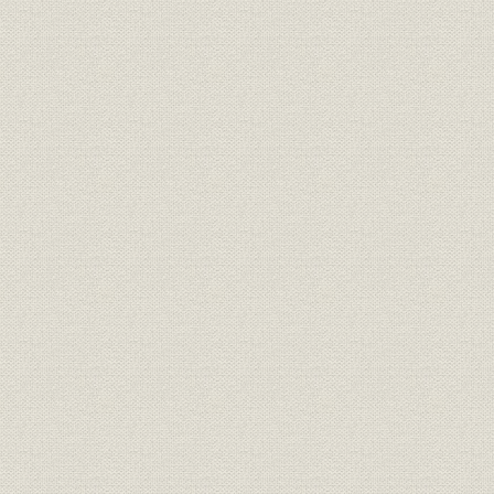
第8節 橋井社長体制の発足
第9節 技術提携と舶用電子機器への進出
第10節 航空機器への再進出
第11節 工業計器および機器の生産
第12節 戦後の新体制へ向けての諸施策の実施
第13節 協力工場団体「計友会」の設立
第5章 国産技術の拡大と自社技術の開花(昭和30年~昭和40年)
第1節 高度成長下の我が国の状況
第2節 既存市場への製品拡大と新市場への参入
第3節 経営体質の強化
第4節 製造販売体制の整備