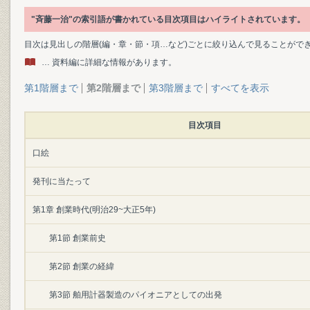
"斉藤一治"の索引語が書かれている目次項目はハイライトされています。
目次は見出しの階層(編・章・節・項…など)ごとに絞り込んで見ることがで
… 資料編に詳細な情報があります。
第1階層まで
第2階層まで
第3階層まで
すべてを表示
目次項目
口絵
発刊に当たって
第1章 創業時代(明治29~大正5年)
第1節 創業前史
第2節 創業の経緯
第3節 舶用計器製造のパイオニアとしての出発