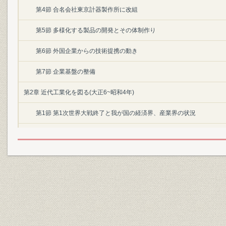
第4節 合名会社東京計器製作所に改組
第5節 多様化する製品の開発とその体制作り
第6節 外国企業からの技術提携の動き
第7節 企業基盤の整備
第2章 近代工業化を図る(大正6~昭和4年)
第1節 第1次世界大戦終了と我が国の経済界、産業界の状況
第2節 株式会社東京計器製作所の発足と新会社の設立
第3節 スペリー・ジャイロスコープ社との関係密接化
第4節 相次ぐ外国企業との提携
第5節 自社製品の開発進む
第6節 第1次世界大戦後の不況と災害の克服