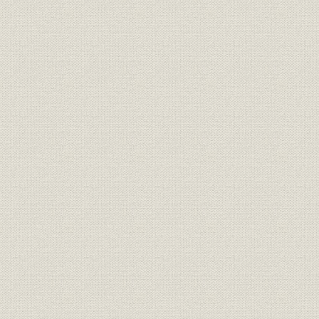
第5節 諸制度の実践
第6節 当時の社内動向
第6章 成長路線への布石(昭和41年~昭和52年)
第1節 当時の我が国の経済状況
第2節 多角化と成長路線への推進
第3節 蒲田工場移転計画と労働組合の動き
第4節 M&Aの動きへの対応
第5節 オイルショックによる不況への対処
第6節 社長の交代
第7節 諸施策の実施
第8節 故橋井真氏を悼む