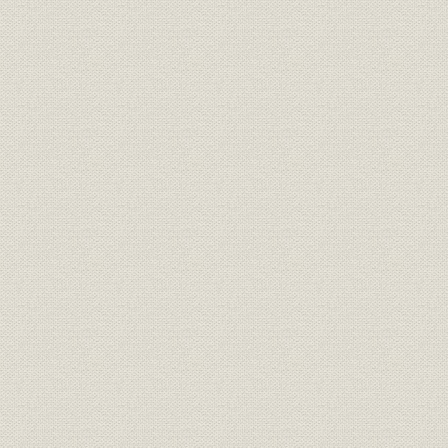
第7節 拡張と近代化を目指して蒲田へ移転決意
第8節 諸制度の充実
第9節 和田社長の社会的活動
第3章 戦時生産への対応(昭和5~昭和20年8月)
第1節 昭和時代(初期~太平洋戦争)と我が国の経済と産業の状況
第2節 本社工場蒲田へ移転
第3節 外国企業との技術提携の拡大
第4節 自社製品の開発状況
第5節 準戦時体制下の社内動向
第6節 日中戦争勃発と戦時体制
第7節 日中戦争下における社内動向