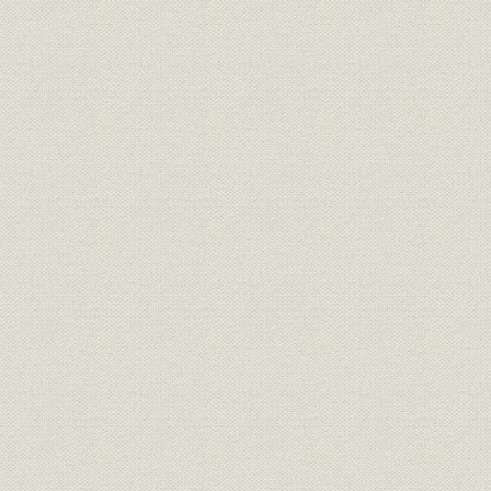
第8節 太平洋戦争下の生産体制
第9節 和田社長の死去と富井専務の第2代社長就任
第10節 本社工場の戦災と終戦
第4章 戦後再建への歩み(昭和20年8月~昭和29年)
第1節 戦後の我が国の状況
第2節 復興への努力
第3節 社長交代
第4節 労働組合の誕生
第5節 企業再建整備法と新会社の設立
第6節 清算業務と各工場の収束
第7節 舶用機器の生産再開