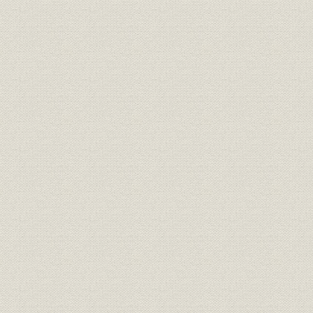
第7章 生産体制整備計画とセンター構想の推進(昭和53年~平成3年)
第1節 我が国の経済状況
第2節 生産体制整備計画の推進
第3節 センター構想の提示
第4節 センター構想下での技術・生産機能の充実化
第5節 事業の拡大を目指して
第6節 オイルショック不況を乗り切った「価値の創造」運動とその展
第7節 1千億円企業の夢
第8節 労働組合、上部団体「全国金属」から脱退
第9節 「SANKO EXPRESS」号事故の対応
第10節 河野社長を悼む