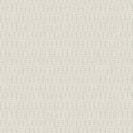
第11節 社長の交代、第6代社長に広野信衛、会長には西村晃が就任
第12節 事業環境の変化とその対応
第13節 新製品の開発・投入
第14節 全社ネットワークの整備と基幹システムの再構築
第15節 諸制度の実施
第16節 CI運動と社名変更
第8章 新たなる飛躍を目指して ピカッと光る会社を目指して(平成4年~平成
第1節 我が国の経済状況
第2節 業績低迷に苦悩
第3節 全社をあげて業績改善へ取り組む
第4節 新規事業への参入