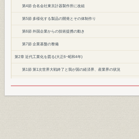
第4節 合名会社東京計器製作所に改組
第5節 多様化する製品の開発とその体制作り
第6節 外国企業からの技術提携の動き
第7節 企業基盤の整備
第2章 近代工業化を図る(大正6~昭和4年)
第1節 第1次世界大戦終了と我が国の経済界、産業界の状況
第2節 株式会社東京計器製作所の発足と新会社の設立
第3節 スペリー・ジャイロスコープ社との関係密接化
第4節 相次ぐ外国企業との提携
第5節 自社製品の開発進む
第6節 第1次世界大戦後の不況と災害の克服