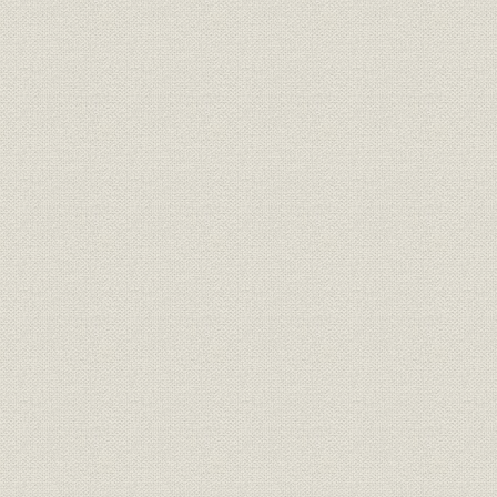
第5節 諸制度の実践
第6節 当時の社内動向
第6章 成長路線への布石(昭和41年~昭和52年)
第1節 当時の我が国の経済状況
第2節 多角化と成長路線への推進
第3節 蒲田工場移転計画と労働組合の動き
第4節 M&Aの動きへの対応
第5節 オイルショックによる不況への対処
第6節 社長の交代
第7節 諸施策の実施
第8節 故橋井真氏を悼む