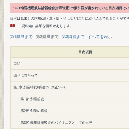
"C-1輸送機用航法計器総合指示装置"の索引語が書かれている目次項目は
目次は見出しの階層(編・章・節・項…など)ごとに絞り込んで見ることがで
… 資料編に詳細な情報があります。
第1階層まで
第2階層まで
第3階層まで
すべてを表示
目次項目
口絵
発刊に当たって
第1章 創業時代(明治29~大正5年)
第1節 創業前史
第2節 創業の経緯
第3節 舶用計器製造のパイオニアとしての出発