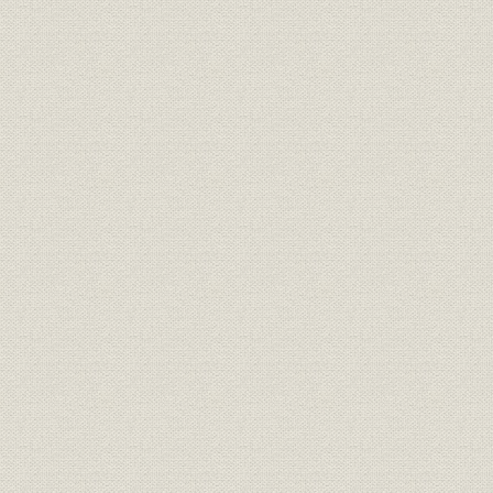
第7節 拡張と近代化を目指して蒲田へ移転決意
第8節 諸制度の充実
第9節 和田社長の社会的活動
第3章 戦時生産への対応(昭和5~昭和20年8月)
第1節 昭和時代(初期~太平洋戦争)と我が国の経済と産業の状況
第2節 本社工場蒲田へ移転
第3節 外国企業との技術提携の拡大
第4節 自社製品の開発状況
第5節 準戦時体制下の社内動向
第6節 日中戦争勃発と戦時体制
第7節 日中戦争下における社内動向