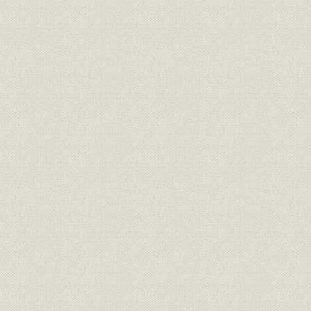
第8節 橋井社長体制の発足
第9節 技術提携と舶用電子機器への進出
第10節 航空機器への再進出
第11節 工業計器および機器の生産
第12節 戦後の新体制へ向けての諸施策の実施
第13節 協力工場団体「計友会」の設立
第5章 国産技術の拡大と自社技術の開花(昭和30年~昭和40年)
第1節 高度成長下の我が国の状況
第2節 既存市場への製品拡大と新市場への参入
第3節 経営体質の強化
第4節 製造販売体制の整備