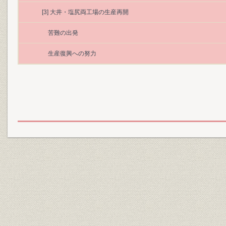
[3] 大井・塩尻両工場の生産再開
苦難の出発
生産復興への努力