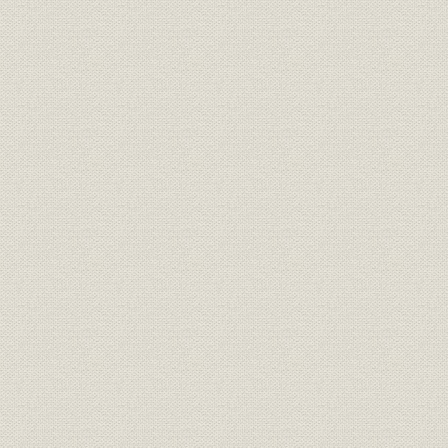
第1節 自立、復興へ向けて
第2節 再建五か年計画の推進
第3節 人材の育成と業績の推移
第3章 拡印刷の揺籃と多角経営の推進(昭和30年から37年)
第1節 高度経済成長へ
第2節 積極経営の推進
第3節 出版・商業印刷部門の生産体制を革新
第4節 衣食住の広がりへ対応
第5節 シャドウマスクなど精密部品の開発
第6節 関係会社設立による新分野の開発
第7節 社内体制の整備と業績の推移