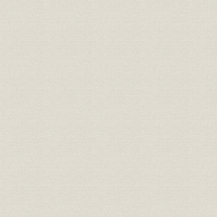
第5節 研究開発の体制固めと新技術開発
第6節 業績の推移
第4編 明日への挑戦(昭和54年~63年)
第1章 決意新たに(昭和54年~55年)
第1節 北島義俊社長の就任
第2節 北島織衛会長の死去
第2章 明日への挑戦(昭和54年~63年)
第1節 慢性的不況からバブル景気へ
第2節 事業活動の発展を求めて
第3節 技術開発の領域を広げて
第4節 組織と生産活動の効率化