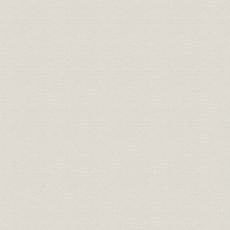
第5節 営業・企画活動の推進
第6節 人材教育と労働環境の改善
第7節 業績の推移
第5編 高度情報化社会の担い手として(平成元年~12年)
第1章 情報コミュニケーション産業に向けて(平成元年~7年)
第1節 バブル崩壊から長期不況へ
第2節 情報コミュニケーション産業へ
第3節 スムーズ・システムの実施
第4節 企業市民として
第5節 事業競争力のさらなる強化