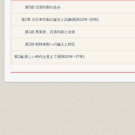
第5節 日清印刷の歩み
第2章 大日本印刷の誕生と試練(昭和10年~20年)
第1節 秀英舎、日清印刷と合併
第2節 戦時体制への編入と対応
第2編 新しい時代を迎えて(昭和20年~37年)
第1章 大日本印刷の新たな出発(昭和20年~25年)
第1節 新しい日本の誕生
第2節 終戦後の大日本印刷
第3節 円満な労使関係の確立
第4節 業績の推移
第2章 再建五か年計画を掲げて(昭和26年~29年)