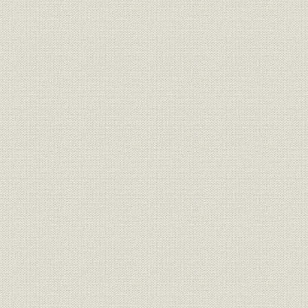
第3編 経済変動の波に対応した躍進(昭和38年~54年)
第1章 事業部制の実施(昭和38年~45年)
第1節 経済の高度成長続く
第2節 事業部制への移行
第3節 多角経営の積極的推進
第4節 生産体制の強化
第5節 グループの拡大と管理体制の強化
第6節 営業力・企画力・研究開発の推進
第7節 従業員福祉の充実
第8節 業績の推移
第2章 世界の大日本印刷に(昭和46年~48年)