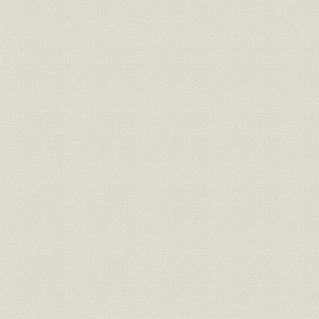
第6節 マルチメディア技術の開発とインフラの整備
第7節 グループ会社の設立と活動
第8節 業績の推移
第2章 様変わりした経営環境のもとで(平成8年~12年)
第1節 深刻化する平成不況
第2節 市場構造の変化に対応できる強い体質づくり
第3節 新しいビジネスの形を求めて
第4節 時代に即応した研究開発・生産体制の構築
第5節 生産拠点の拡充
第6節 業績の推移
第6編 豊かで創発的な社会に貢献するために(平成13年~18年)