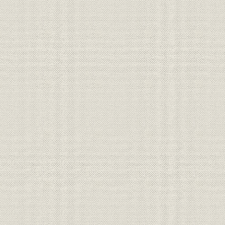
第1節 高度経済成長の終焉
第2節 製品別事業部体制の整備
第3節 印刷分野の新展開
第4節 情報化社会における新規領域の模索
第5節 従業員福祉の向上と環境保全活動の強化
第6節 業績の推移
第3章 急激な経済変動に柔軟に対応(昭和49年~54年)
第1節 低成長経済の定着
第2節 石油危機と緊急対策
第3節 低成長経済に対応した経営体制の構築
第4節 造注体制に向けて