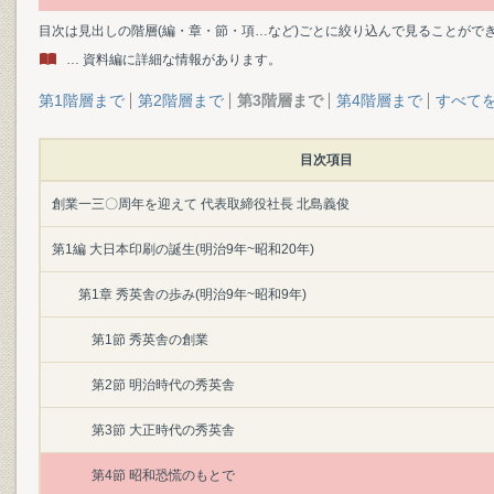
目次は見出しの階層(編・章・節・項…など)ごとに絞り込んで見ることがで
… 資料編に詳細な情報があります。
第1階層まで
第2階層まで
第3階層まで
第4階層まで
すべて
目次項目
創業一三〇周年を迎えて 代表取締役社長 北島義俊
第1編 大日本印刷の誕生(明治9年~昭和20年)
第1章 秀英舎の歩み(明治9年~昭和9年)
第1節 秀英舎の創業
第2節 明治時代の秀英舎
第3節 大正時代の秀英舎
第4節 昭和恐慌のもとで