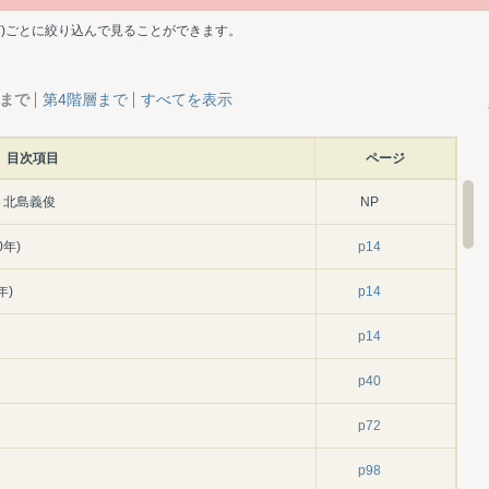
ど)ごとに絞り込んで見ることができます。
層まで
第4階層まで
すべてを表示
目次項目
ページ
 北島義俊
NP
年)
p14
年)
p14
p14
p40
p72
p98