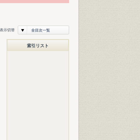
表示切替
全目次一覧
索引リスト