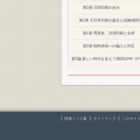
第5節 日清印刷の歩み
第2章 大日本印刷の誕生と試練(昭和1
第1節 秀英舎、日清印刷と合併
第2節 戦時体制への編入と対応
第2編 新しい時代を迎えて(昭和20年~37
第1章 大日本印刷の新たな出発(昭和2
第1節 新しい日本の誕生
第2節 終戦後の大日本印刷
第3節 円満な労使関係の確立
関連リンク集
サイトマップ
このサイ
第4節 業績の推移
第2章 再建五か年計画を掲げて(昭和2