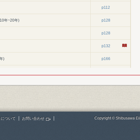
p112
0年~20年)
p128
p128
p132
年)
p166
0年~25年)
p166
p166
p176
p196
Copyright © Shibusawa Eii
トについて
お問い合わせ
p204
6年~29年)
p210