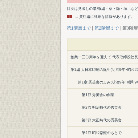
目次は見出しの階層(編・章・節・項…な
… 資料編に詳細な情報があります。
第1階層まで
第2階層まで
第3階
創業一三〇周年を迎えて 代表取締役社長
第1編 大日本印刷の誕生(明治9年~昭和20
第1章 秀英舎の歩み(明治9年~昭和9
第1節 秀英舎の創業
第2節 明治時代の秀英舎
第3節 大正時代の秀英舎
第4節 昭和恐慌のもとで