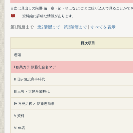
目次は見出しの階層(編・章・節・項…など)ごとに絞り込んで見ることがで
… 資料編に詳細な情報があります。
第1階層まで
第2階層まで
第3階層まで
すべてを表示
目次項目
巻頭
I 創業カラ 伊藤忠合名マデ
II 旧伊藤忠商事時代
III 三興・大建産業時代
IV 再発足後ノ 伊藤忠商事
V 資料
VI 年表