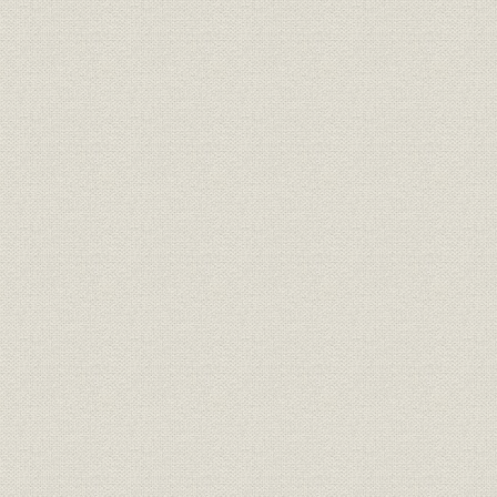
4 〓[○+紅]伊藤本店ト 営業ノ 多角化
5 〓[○+糸]伊藤糸店ノ 開業ト 日清戦争後ノ 発展
6 初代忠兵衛ノ 足跡
7 店員ノ 採用ト 店員生活
B 二代 伊藤忠兵衛ノ 相続ト 本部ノ 設置
1 二代忠兵衛ノ 相続
2 輸出部ノ 開設
3 伊藤忠兵衛本部ノ 設置
4 伊藤忠兵衛ノ イギリス留学
5 伊藤洋行ノ 発足
6 韓国ノ 共益社ト 提携