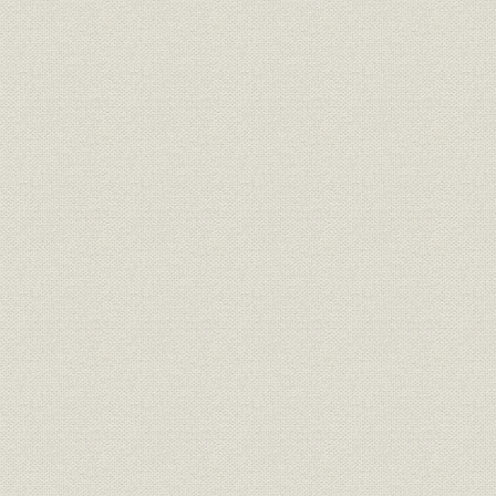
4 終戦ヲ ムカエテ
5 大建産業ノ 分割マデ
6 経済秩序ノ 回復
7 社業ノ 復興
8 業績ノ 推移ト 第二会社ノ 設立
IV 再発足後ノ 伊藤忠商事
A 総記
1 再発足ト 社業基礎ノ 確立
2 総合経営ノ 進展
3 世界ノ 伊藤忠ヲ 目ザシテ
B 繊維部門