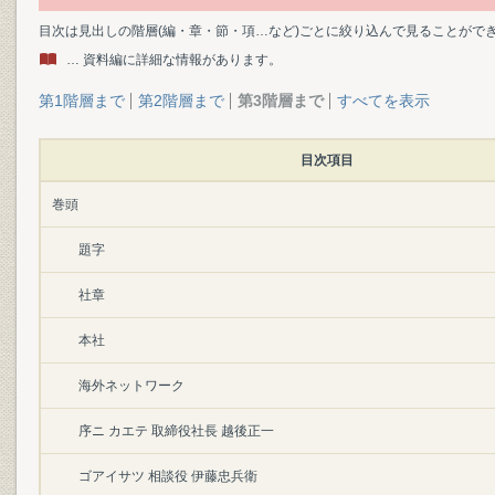
目次は見出しの階層(編・章・節・項…など)ごとに絞り込んで見ることがで
… 資料編に詳細な情報があります。
第1階層まで
第2階層まで
第3階層まで
すべてを表示
目次項目
巻頭
題字
社章
本社
海外ネットワーク
序ニ カエテ 取締役社長 越後正一
ゴアイサツ 相談役 伊藤忠兵衛