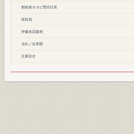
創始者オヨビ歴代社長
現役員
伊藤糸店版画
当社ノ沿革図
主要目次
凡例
I 創業カラ 伊藤忠合名マデ
A 初代 伊藤忠兵衛ノ 事業
1 伊藤家ノ 家系ト 初代忠兵衛ノ オイタチ
2 始祖ノ 創業
3 大阪エ 進出