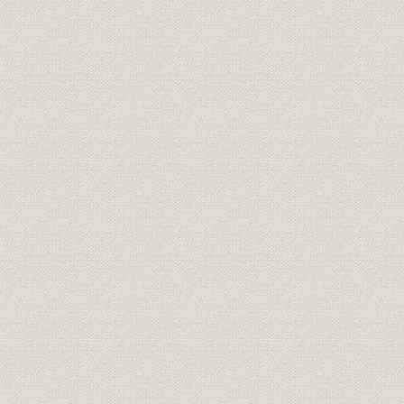
7 フィリピン市場エ 進出
8 輸出店カラ 綿布部エ 発展
C 第1次世界大戦ト 伊藤忠合名ノ 発展
1 第1次世界大戦 ハジマル
2 伊藤忠合名会社ノ 発足
3 未曽有ノ 大戦景気
4 糸店ノ 躍進
5 在華各店ノ 状況
6 アメリカ エ 進出
7 南方ニ 商権ヲ 伸張
8 国内支店ノ 拡張