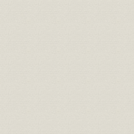
3 戦時下ノ 海外店
4 社内体制ト 業容
III 三興・大建産業時代
A 三興時代
1 三興ノ 設立
2 三興ノ 活動
B 大建産業時代
1 設立ノ イキサツ
2 戦時中ノ 事業ト 戦災
3 海外店ノ 戦時中ノ 活動ト 終戦ニ ヨル 引揚ゲ