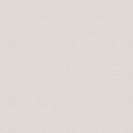
II 旧伊藤忠商事時代
A 伊藤忠商事ノ 発足ト 第1次世界大戦後ノ 恐慌
1 大戦ブーム下ノ スタート
2 戦後ノ 大反動ト 善後処置
B 恐慌後ノ 苦節10年
1 不況ノ 谷間
2 取扱分野ノ 拡大
3 内外各店ノ 活躍
C 満州事変ト 貿易ノ 躍進
1 ワガ国 経済ノ 拡大
2 綿糸布部門ノ 伸張