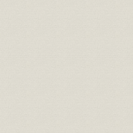
3 化繊部門ノ 発展
4 毛製品部門ノ 拡充
5 原料輸入ノ 開拓
6 在華事業ノ 伸張
7 インド店ノ 再開ト 日印会商
8 蘭印市場ノ 開拓
9 バンコク店ノ 開設
10 業容ノ 拡大
D 日華事変ト 戦時体制ノ 進展
1 戦時統制ノ 強化ト 繊維業界
2 日華事変下ノ 当社営業活動