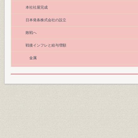
本社社屋完成
日本発条株式会社の設立
敗戦へ
戦後インフレと給与増額
金属
落合豊一、社長に就任
堀口菊蔵、楓英吉の死
落合豊一社長の死