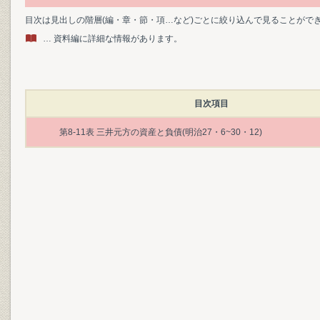
目次は見出しの階層(編・章・節・項…など)ごとに絞り込んで見ることがで
… 資料編に詳細な情報があります。
目次項目
第8-11表 三井元方の資産と負債(明治27・6~30・12)