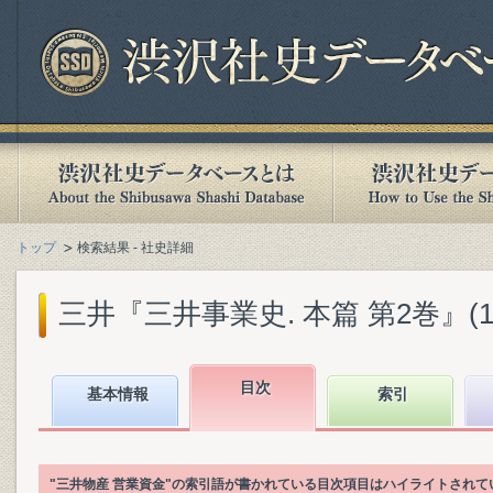
トップ
検索結果 - 社史詳細
三井『三井事業史. 本篇 第2巻』(198
目次
基本情報
索引
"三井物産 営業資金"の索引語が書かれている目次項目はハイライトされて