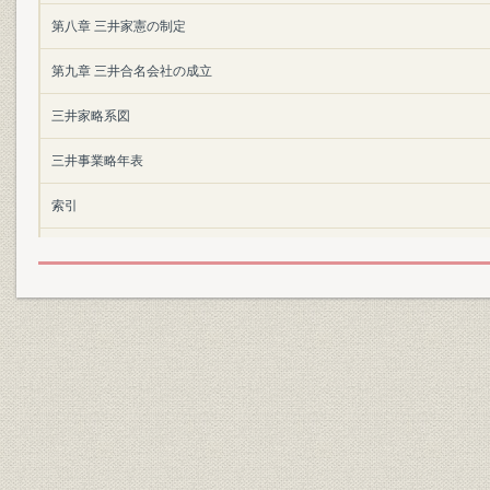
第八章 三井家憲の制定
第九章 三井合名会社の成立
三井家略系図
三井事業略年表
索引
執筆分担 第一~九章 岩崎宏之
詳細表目次
詳細図目次
詳細写真目次