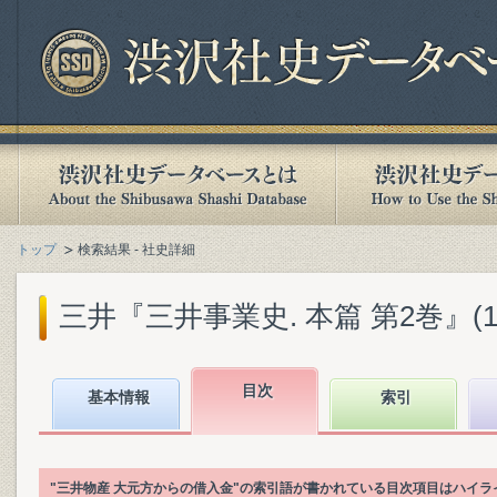
トップ
検索結果 - 社史詳細
三井『三井事業史. 本篇 第2巻』(198
目次
基本情報
索引
"三井物産 大元方からの借入金"の索引語が書かれている目次項目はハイ