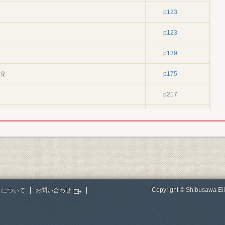
p123
p123
p139
創立
p175
p217
p217
p244
p272
p321
Copyright © Shibusawa Eii
トについて
お問い合わせ
p321
銀行
p330