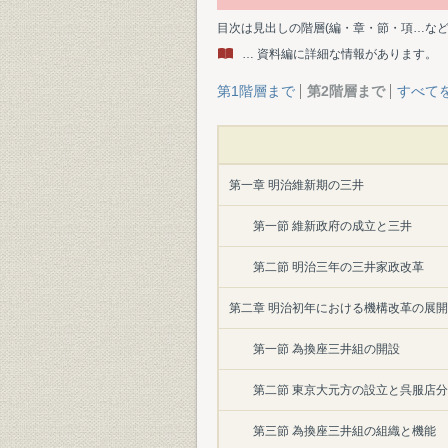
目次は見出しの階層(編・章・節・項…な
… 資料編に詳細な情報があります。
第1階層まで
第2階層まで
すべて
第一章 明治維新期の三井
第一節 維新政府の成立と三井
第二節 明治三年の三井家政改革
第二章 明治初年における機構改革の展開
第一節 為換座三井組の開設
第二節 東京大元方の設立と呉服店
第三節 為換座三井組の組織と機能