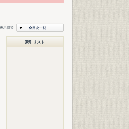
表示切替
全目次一覧
索引リスト