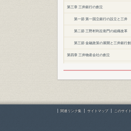
第三章 三井銀行の創立
第一節 第一国立銀行の設立と三井
第二節 三野村利左衛門の組織改革
第三節 金融政策の展開と三井銀行
第四章 三井物産会社の創立
第一節 三井組国産方と先収会社
第二節 三井物産会社の設立事情
第三節 三井物産会社の営業状況
第五章 明治一〇年代の三井銀行
関連リンク集
サイトマップ
このサイ
第一節 創業期三井銀行の経営事情
第二節 松方「紙幣整理」期の三井