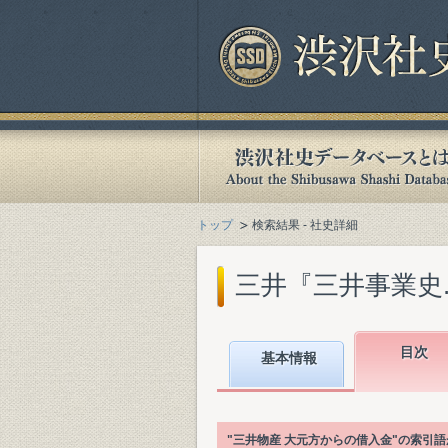
トップ
検索結果 - 社史詳細
三井『三井事業史. 本
目次
基本情報
"三井物産 大元方からの借入金"の索引