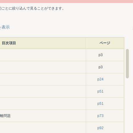
ど)ごとに絞り込んで見ることができます。
を表示
目次項目
ページ
p3
p3
p24
p51
p51
分離問題
p73
p92