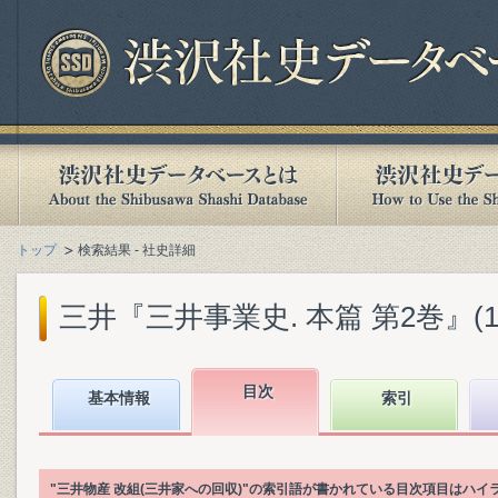
トップ
検索結果 - 社史詳細
三井『三井事業史. 本篇 第2巻』(198
目次
基本情報
索引
"三井物産 改組(三井家への回収)"の索引語が書かれている目次項目はハ