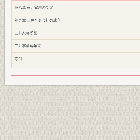
第八章 三井家憲の制定
第九章 三井合名会社の成立
三井家略系図
三井事業略年表
索引
執筆分担 第一~九章 岩崎宏之
詳細表目次
詳細図目次
詳細写真目次