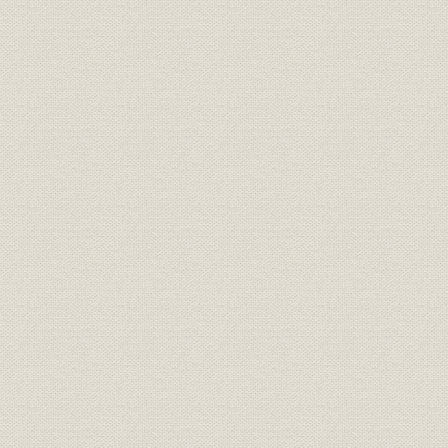
第三節 三井銀行による神岡鉱山の開発
第六章 三井家政改革の展開
第一節 明治一〇年代の三井組大元方
第二節 明治一九年の三井家政改革
第三節 明治二三・二四年の三井家政改革
第四節 中上川彦次郎の三井銀行改革
第七章 多角的事業経営の成立と三井家共有財産制度の再編成
第一節 三井家仮評議会の組織と機能
第二節 三井家事業組織の再編成
第三節 三井家共有財産管理機構の再編成
第八章 三井家憲の制定