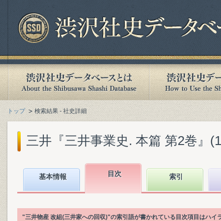
トップ
検索結果 - 社史詳細
三井『三井事業史. 本篇 第2巻』(198
目次
基本情報
索引
"三井物産 改組(三井家への回収)"の索引語が書かれている目次項目はハ