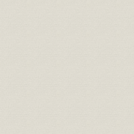
第一節 明治中期における諸事業の動向
第二節 事業統轄機関の形成
第三節 三井家憲の制定
第九章 三井合名会社の成立
第一節 三井家事業の発展と事業統轄機関の確立
第二節 三井家事業整理の進行と管理部
第三節 財閥本部機構の確立
第四節 明治四二年の三井家営業組織改革
三井家略系図
三井事業略年表
索引