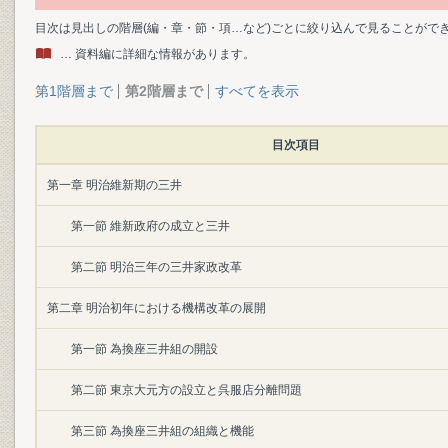
目次は見出しの階層(編・章・節・項…など)ごとに絞り込んで見ることがで
… 資料編に詳細な情報があります。
第1階層まで
第2階層まで
すべてを表示
目次項目
第一章 明治維新期の三井
第一節 維新政府の成立と三井
第二節 明治三年の三井家政改革
第二章 明治初年における機構改革の展開
第一節 為換座三井組の開設
第二節 東京大元方の設立と呉服店分離問題
第三節 為換座三井組の組織と機能