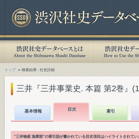
トップ
検索結果 - 社史詳細
三井『三井事業史. 本篇 第2巻』(198
目次
基本情報
索引
"三井物産 漁業部"の索引語が書かれている目次項目はハイライトされてい