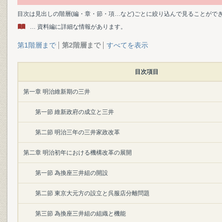
目次は見出しの階層(編・章・節・項…など)ごとに絞り込んで見ることがで
… 資料編に詳細な情報があります。
第1階層まで
第2階層まで
すべてを表示
目次項目
第一章 明治維新期の三井
第一節 維新政府の成立と三井
第二節 明治三年の三井家政改革
第二章 明治初年における機構改革の展開
第一節 為換座三井組の開設
第二節 東京大元方の設立と呉服店分離問題
第三節 為換座三井組の組織と機能