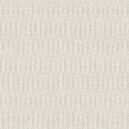
第三節 三井銀行による神岡鉱山の開発
第六章 三井家政改革の展開
第一節 明治一〇年代の三井組大元方
第二節 明治一九年の三井家政改革
第三節 明治二三・二四年の三井家政改革
第四節 中上川彦次郎の三井銀行改革
第七章 多角的事業経営の成立と三井家共有財産制度の再編成
第一節 三井家仮評議会の組織と機能
第二節 三井家事業組織の再編成
第三節 三井家共有財産管理機構の再編成
第八章 三井家憲の制定