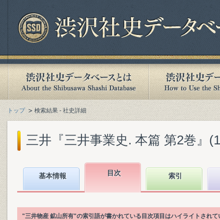
トップ
検索結果 - 社史詳細
三井『三井事業史. 本篇 第2巻』(198
目次
基本情報
索引
"三井物産 鉱山所有"の索引語が書かれている目次項目はハイライトされて