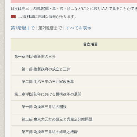
目次は見出しの階層(編・章・節・項…など)ごとに絞り込んで見ることがで
… 資料編に詳細な情報があります。
第1階層まで
第2階層まで
すべてを表示
目次項目
第一章 明治維新期の三井
第一節 維新政府の成立と三井
第二節 明治三年の三井家政改革
第二章 明治初年における機構改革の展開
第一節 為換座三井組の開設
第二節 東京大元方の設立と呉服店分離問題
第三節 為換座三井組の組織と機能