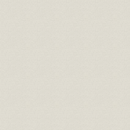
第三節 三井銀行による神岡鉱山の開発
第六章 三井家政改革の展開
第一節 明治一〇年代の三井組大元方
第二節 明治一九年の三井家政改革
第三節 明治二三・二四年の三井家政改革
第四節 中上川彦次郎の三井銀行改革
第七章 多角的事業経営の成立と三井家共有財産制度の再編成
第一節 三井家仮評議会の組織と機能
第二節 三井家事業組織の再編成
第三節 三井家共有財産管理機構の再編成
第八章 三井家憲の制定