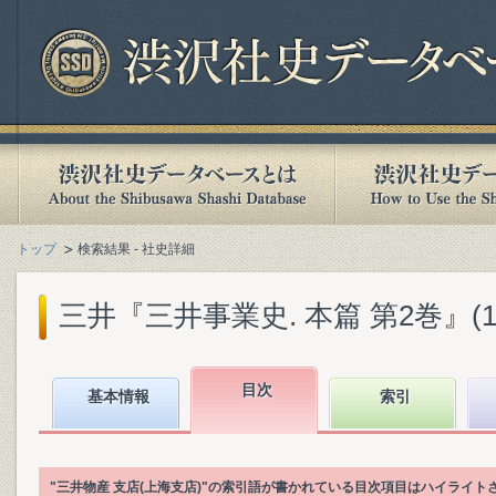
トップ
検索結果 - 社史詳細
三井『三井事業史. 本篇 第2巻』(198
目次
基本情報
索引
"三井物産 支店(上海支店)"の索引語が書かれている目次項目はハイライト