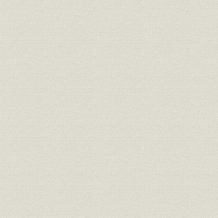
第一節 明治中期における諸事業の動向
第二節 事業統轄機関の形成
第三節 三井家憲の制定
第九章 三井合名会社の成立
第一節 三井家事業の発展と事業統轄機関の確立
第二節 三井家事業整理の進行と管理部
第三節 財閥本部機構の確立
第四節 明治四二年の三井家営業組織改革
三井家略系図
三井事業略年表
索引