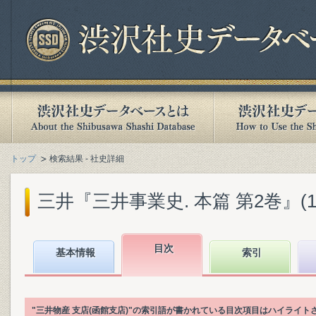
トップ
検索結果 - 社史詳細
三井『三井事業史. 本篇 第2巻』(198
目次
基本情報
索引
"三井物産 支店(函館支店)"の索引語が書かれている目次項目はハイライト